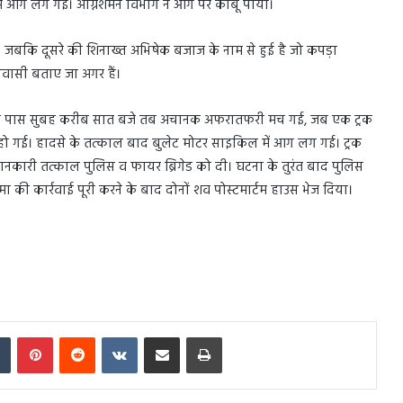
 में आग लग गई। अग्निशमन विभाग ने आग पर काबू पाया।
है। जबकि दूसरे की शिनाख्त अभिषेक बजाज के नाम से हुई है जो कपड़ा
िवासी बताए जा अगर हैं।
ल के पास सुबह करीब सात बजे तब अचानक अफरातफरी मच गई, जब एक ट्रक
ो गई। हादसे के तत्काल बाद बुलेट मोटर साइकिल में आग लग गई। ट्रक
ानकारी तत्काल पुलिस व फायर ब्रिगेड को दी। घटना के तुरंत बाद पुलिस
 की कार्रवाई पूरी करने के बाद दोनों शव पोस्टमार्टम हाउस भेज दिया।
In
Tumblr
Pinterest
Reddit
VKontakte
Share via Email
Print