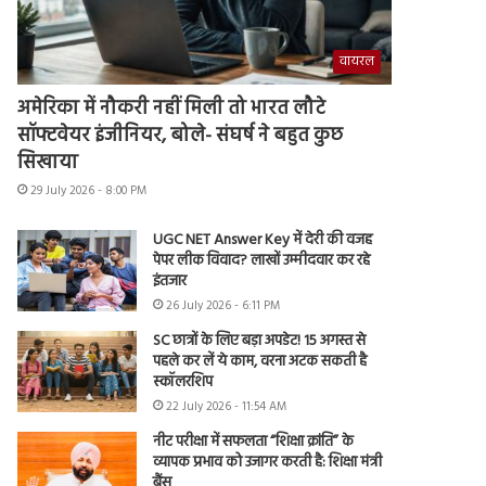
वायरल
अमेरिका में नौकरी नहीं मिली तो भारत लौटे
सॉफ्टवेयर इंजीनियर, बोले- संघर्ष ने बहुत कुछ
सिखाया
29 July 2026 - 8:00 PM
UGC NET Answer Key में देरी की वजह
पेपर लीक विवाद? लाखों उम्मीदवार कर रहे
इंतजार
26 July 2026 - 6:11 PM
SC छात्रों के लिए बड़ा अपडेट! 15 अगस्त से
पहले कर लें ये काम, वरना अटक सकती है
स्कॉलरशिप
22 July 2026 - 11:54 AM
नीट परीक्षा में सफलता “शिक्षा क्रांति” के
व्यापक प्रभाव को उजागर करती है: शिक्षा मंत्री
बैंस