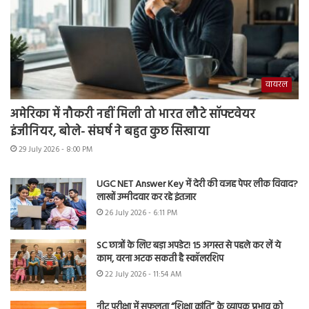
वायरल
अमेरिका में नौकरी नहीं मिली तो भारत लौटे सॉफ्टवेयर
इंजीनियर, बोले- संघर्ष ने बहुत कुछ सिखाया
29 July 2026 - 8:00 PM
UGC NET Answer Key में देरी की वजह पेपर लीक विवाद?
लाखों उम्मीदवार कर रहे इंतजार
26 July 2026 - 6:11 PM
SC छात्रों के लिए बड़ा अपडेट! 15 अगस्त से पहले कर लें ये
काम, वरना अटक सकती है स्कॉलरशिप
22 July 2026 - 11:54 AM
नीट परीक्षा में सफलता “शिक्षा क्रांति” के व्यापक प्रभाव को