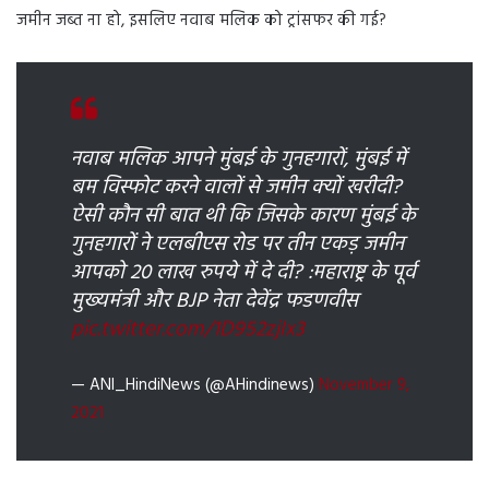
जमीन जब्त ना हो, इसलिए नवाब मलिक को ट्रांसफर की गई?
नवाब मलिक आपने मुंबई के गुनहगारों, मुंबई में
बम विस्फोट करने वालों से जमीन क्यों खरीदी?
ऐसी कौन सी बात थी कि जिसके कारण मुंबई के
गुनहगारों ने एलबीएस रोड पर तीन एकड़ जमीन
आपको 20 लाख रुपये में दे दी? :महाराष्ट्र के पूर्व
मुख्यमंत्री और BJP नेता देवेंद्र फडणवीस
pic.twitter.com/1D952zjIx3
— ANI_HindiNews (@AHindinews)
November 9,
2021