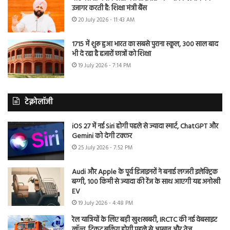
उजागर करती है: शिक्षा मंत्री बैंस
20 July 2026 - 11:43 AM
1715 में शुरू हुआ भारत का सबसे पुराना स्कूल, 300 साल बाद
भी दे रहा है हजारों छात्रों को शिक्षा
19 July 2026 - 7:14 PM
टेक्नोलॉजी
iOS 27 में नई Siri होगी पहले से ज्यादा स्मार्ट, ChatGPT और
Gemini को देगी टक्कर
25 July 2026 - 7:52 PM
Audi और Apple के पूर्व डिजाइनरों ने बनाई लग्जरी इलेक्ट्रिक
बग्गी, 100 किमी से ज्यादा की रेंज के साथ आएगी यह अनोखी
EV
19 July 2026 - 4:48 PM
रेल यात्रियों के लिए बड़ी खुशखबरी, IRCTC की नई वेबसाइट
लॉन्च, टिकट बुकिंग होगी पहले से आसान और तेज