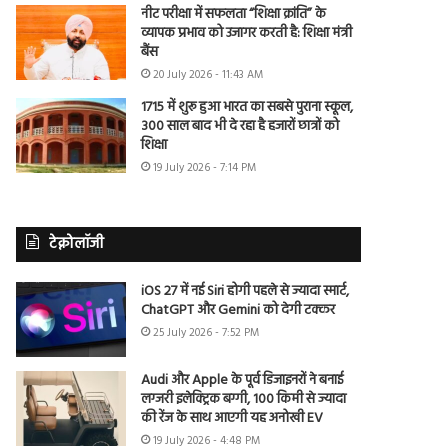
नीट परीक्षा में सफलता “शिक्षा क्रांति” के
व्यापक प्रभाव को उजागर करती है: शिक्षा मंत्री
बैंस
20 July 2026 - 11:43 AM
1715 में शुरू हुआ भारत का सबसे पुराना स्कूल,
300 साल बाद भी दे रहा है हजारों छात्रों को
शिक्षा
19 July 2026 - 7:14 PM
टेक्नोलॉजी
iOS 27 में नई Siri होगी पहले से ज्यादा स्मार्ट,
ChatGPT और Gemini को देगी टक्कर
25 July 2026 - 7:52 PM
Audi और Apple के पूर्व डिजाइनरों ने बनाई
लग्जरी इलेक्ट्रिक बग्गी, 100 किमी से ज्यादा
की रेंज के साथ आएगी यह अनोखी EV
19 July 2026 - 4:48 PM