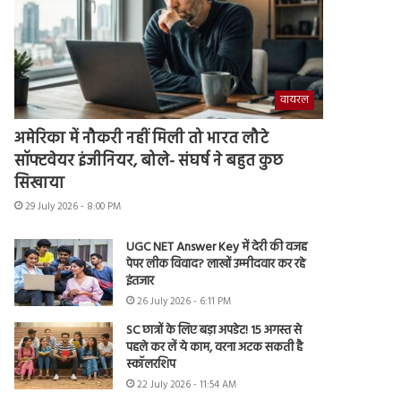
वायरल
अमेरिका में नौकरी नहीं मिली तो भारत लौटे
सॉफ्टवेयर इंजीनियर, बोले- संघर्ष ने बहुत कुछ
सिखाया
29 July 2026 - 8:00 PM
UGC NET Answer Key में देरी की वजह
पेपर लीक विवाद? लाखों उम्मीदवार कर रहे
इंतजार
26 July 2026 - 6:11 PM
SC छात्रों के लिए बड़ा अपडेट! 15 अगस्त से
पहले कर लें ये काम, वरना अटक सकती है
स्कॉलरशिप
22 July 2026 - 11:54 AM