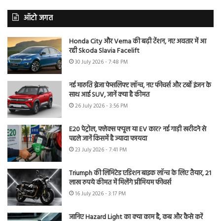
ऑटो जगत
Honda City और Verna की बढ़ी टेंशन, नए अवतार में आ
रही Skoda Slavia Facelift
30 July 2026 - 7:48 PM
नई मारुति ब्रेजा फेसलिफ्ट लॉन्च, नए फीचर्स और टर्बो इंजन के
साथ आई SUV, जानें क्या है कीमत
26 July 2026 - 3:56 PM
E20 पेट्रोल, फ्लेक्स फ्यूल या EV कार? नई गाड़ी खरीदने से
पहले जानें किसमें है ज्यादा फायदा
23 July 2026 - 7:41 PM
Triumph की लिमिटेड एडिशन बाइक लॉन्च के लिए तैयार, 21
लाख रुपये कीमत में मिलेंगे प्रीमियम फीचर्स
16 July 2026 - 3:17 PM
जानिए Hazard Light का क्या काम है, कब और कैसे करें