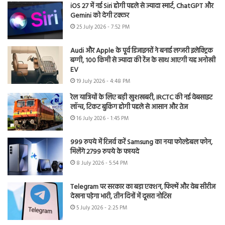
iOS 27 में नई Siri होगी पहले से ज्यादा स्मार्ट, ChatGPT और
Gemini को देगी टक्कर
25 July 2026 - 7:52 PM
Audi और Apple के पूर्व डिजाइनरों ने बनाई लग्जरी इलेक्ट्रिक
बग्गी, 100 किमी से ज्यादा की रेंज के साथ आएगी यह अनोखी
EV
19 July 2026 - 4:48 PM
रेल यात्रियों के लिए बड़ी खुशखबरी, IRCTC की नई वेबसाइट
लॉन्च, टिकट बुकिंग होगी पहले से आसान और तेज
16 July 2026 - 1:45 PM
999 रुपये में रिजर्व करें Samsung का नया फोल्डेबल फोन,
मिलेंगे 2799 रुपये के फायदे
8 July 2026 - 5:54 PM
Telegram पर सरकार का बड़ा एक्शन, फिल्में और वेब सीरीज
देखना पड़ेगा भारी, तीन दिनों में दूसरा नोटिस
5 July 2026 - 2:25 PM