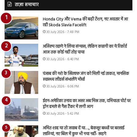
ताज़ा समाचार
Honda City और Verna की बढ़ी टेंशन, नए अवतार में आ
रही Skoda Slavia Facelift
30 July 2026 - 7:48 PM
अजिंक्य रहाणे ने लिया संन्यास, लेकिन कप्तानी का ये रिकॉर्ड
आज तक कोई नहीं तोड़ पाया
30 July 2026 - 6:40 PM
पंजाब की नशे के खिलाफ जंग को मिली नई ताकत, मानसिक
स्वास्थ्य लीडर्स संभालेंगे मोर्चा
30 July 2026 - 6:06 PM
ईरान-अमेरिका तनाव का असर अब मिस्र तक, दमियाता पोर्ट पर
ड्रोन हमले से गैस टैंकर में लगी आग
30 July 2026 - 5:42 PM
अमित शाह या तो जवाब दें या…., बेकसूर बच्चों पर बरसाई
लाठियां, नए बिल में कुछ भी नया नहीं- खड़गे