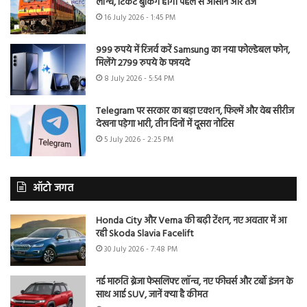
लॉन्च, टिकट बुकिंग होगी पहले से आसान और तेज
16 July 2026 - 1:45 PM
999 रुपये में रिजर्व करें Samsung का नया फोल्डेबल फोन,
मिलेंगे 2799 रुपये के फायदे
8 July 2026 - 5:54 PM
Telegram पर सरकार का बड़ा एक्शन, फिल्में और वेब सीरीज
देखना पड़ेगा भारी, तीन दिनों में दूसरा नोटिस
5 July 2026 - 2:25 PM
ऑटो जगत
Honda City और Verna की बढ़ी टेंशन, नए अवतार में आ
रही Skoda Slavia Facelift
30 July 2026 - 7:48 PM
नई मारुति ब्रेजा फेसलिफ्ट लॉन्च, नए फीचर्स और टर्बो इंजन के
साथ आई SUV, जानें क्या है कीमत