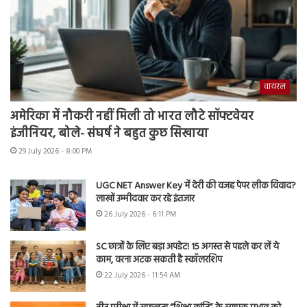
वायरल
अमेरिका में नौकरी नहीं मिली तो भारत लौटे सॉफ्टवेयर
इंजीनियर, बोले- संघर्ष ने बहुत कुछ सिखाया
29 July 2026 - 8:00 PM
UGC NET Answer Key में देरी की वजह पेपर लीक विवाद?
लाखों उम्मीदवार कर रहे इंतजार
26 July 2026 - 6:11 PM
SC छात्रों के लिए बड़ा अपडेट! 15 अगस्त से पहले कर लें ये
काम, वरना अटक सकती है स्कॉलरशिप
22 July 2026 - 11:54 AM