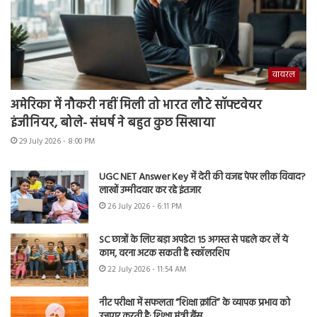
वायरल
अमेरिका में नौकरी नहीं मिली तो भारत लौटे सॉफ्टवेयर
इंजीनियर, बोले- संघर्ष ने बहुत कुछ सिखाया
29 July 2026 - 8:00 PM
UGC NET Answer Key में देरी की वजह पेपर लीक विवाद?
लाखों उम्मीदवार कर रहे इंतजार
26 July 2026 - 6:11 PM
SC छात्रों के लिए बड़ा अपडेट! 15 अगस्त से पहले कर लें ये
काम, वरना अटक सकती है स्कॉलरशिप
22 July 2026 - 11:54 AM
नीट परीक्षा में सफलता “शिक्षा क्रांति” के व्यापक प्रभाव को
उजागर करती है: शिक्षा मंत्री बैंस