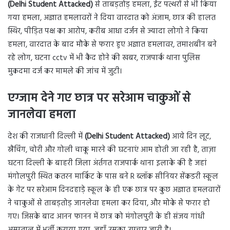
(Delhi Student Attacked)
से ताबड़तोड़ हमला, ईंट पत्थरों से भी किया
गया हमला, अज्ञात हमलावरों ने दिया वारदात को अंजाम, छात्र की हालत
स्थिर, पीड़ित पक्ष का आरोप, करीब आधा दर्जन से ज्यादा लोगो ने किया
हमला, वारदात के बाद मौके से फरार हुए अज्ञात हमलावर, तमाशबीन बने
रहे लोग, घटना cctv में भी कैद होने की खबर, राजपार्क थाना पुलिस
मुकदमा दर्ज कर मामले की जांच में जुटी।
एग्जाम देने गए छात्र पर सरेआम चाकुओं से
जानलेवा हमला
देश की राजधानी दिल्ली में
(Delhi Student Attacked)
आये दिन लूट,
स्नैचिंग, चोरी और गोली चाकू मारने की घटनाएं आम होती जा रही है, ताज़ा
घटना दिल्ली के बाहरी जिला अंर्तगत राजपार्क थाना इलाके की है जहां
मंगोलपुरी स्थित कतरन मार्किट के पास बने R ब्लॉक सीनियर सेंकडरी स्कूल
के गेट पर सरेआम दिनदहाड़े स्कूल के ही एक छात्र पर कुछ अज्ञात हमलवारों
ने चाकुओं से ताबड़तोड़ जानलेवा हमला कर दिया, और मोके से फरार हो
गए। जिसके बाद आनन फानन में छात्र को मंगोलपुरी के ही संजय गांधी
अस्पताल में भर्ती कराया गया, जहाँ उसका उपचार जारी है।