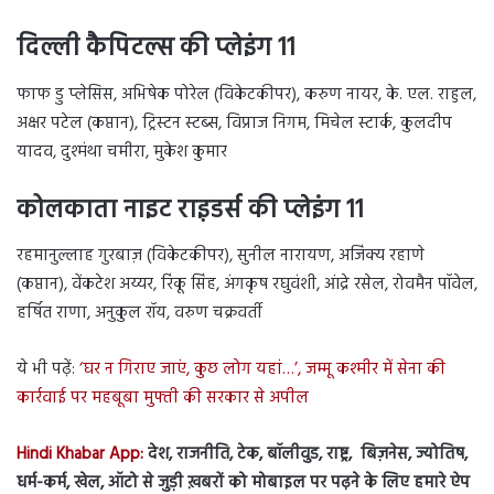
दिल्ली कैपिटल्स की प्लेइंग 11
फाफ डु प्लेसिस, अभिषेक पोरेल (विकेटकीपर), करुण नायर, के. एल. राहुल,
अक्षर पटेल (कप्तान), ट्रिस्टन स्टब्स, विप्राज निगम, मिचेल स्टार्क, कुलदीप
यादव, दुश्मंथा चमीरा, मुकेश कुमार
कोलकाता नाइट राइ़डर्स की प्लेइंग 11
रहमानुल्लाह गुरबाज़ (विकेटकीपर), सुनील नारायण, अजिंक्य रहाणे
(कप्तान), वेंकटेश अय्यर, रिंकू सिंह, अंगकृष रघुवंशी, आंद्रे रसेल, रोवमैन पॉवेल,
हर्षित राणा, अनुकुल रॉय, वरुण चक्रवर्ती
ये भी पढ़ें:
‘घर न गिराए जाएं, कुछ लोग यहां…’, जम्मू कश्मीर में सेना की
कार्रवाई पर महबूबा मुफ्ती की सरकार से अपील
Hindi Khabar App:
देश, राजनीति, टेक, बॉलीवुड, राष्ट्र, बिज़नेस, ज्योतिष,
धर्म-कर्म, खेल, ऑटो से जुड़ी ख़बरों को मोबाइल पर पढ़ने के लिए हमारे ऐप