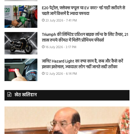
E20 पेट्रोल, फ्लेक्स फ्यूल या EV कार? नई गाड़ी खरीदने से
पहले जानें किसमें है ज्यादा फायदा
23 July 2026 - 7:41 PM
Triumph की लिमिटेड एडिशन बाइक लॉन्च के लिए तैयार, 21
लाख रुपये कीमत में मिलेंगे प्रीमियम फीचर्स
16 July 2026 - 3:17 PM
जानिए Hazard Light का क्या काम है, कब और कैसे करें
इसका इस्तेमाल, ज्यादातर लोग नहीं जानते सही तरीका
12 July 2026 - 6:14 PM
खेत खलिहान