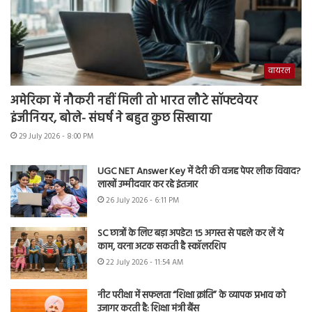
वायरल
अमेरिका में नौकरी नहीं मिली तो भारत लौटे सॉफ्टवेयर
इंजीनियर, बोले- संघर्ष ने बहुत कुछ सिखाया
29 July 2026 - 8:00 PM
UGC NET Answer Key में देरी की वजह पेपर लीक विवाद?
लाखों उम्मीदवार कर रहे इंतजार
26 July 2026 - 6:11 PM
SC छात्रों के लिए बड़ा अपडेट! 15 अगस्त से पहले कर लें ये
काम, वरना अटक सकती है स्कॉलरशिप
22 July 2026 - 11:54 AM
नीट परीक्षा में सफलता “शिक्षा क्रांति” के व्यापक प्रभाव को
उजागर करती है: शिक्षा मंत्री बैंस