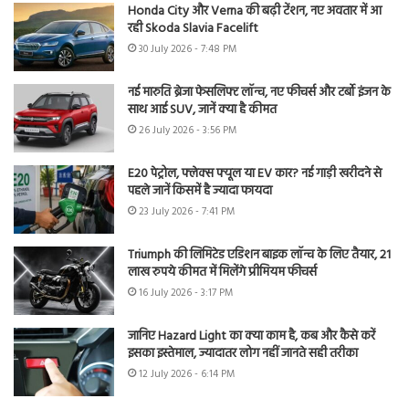
Honda City और Verna की बढ़ी टेंशन, नए अवतार में आ
रही Skoda Slavia Facelift
30 July 2026 - 7:48 PM
नई मारुति ब्रेजा फेसलिफ्ट लॉन्च, नए फीचर्स और टर्बो इंजन के
साथ आई SUV, जानें क्या है कीमत
26 July 2026 - 3:56 PM
E20 पेट्रोल, फ्लेक्स फ्यूल या EV कार? नई गाड़ी खरीदने से
पहले जानें किसमें है ज्यादा फायदा
23 July 2026 - 7:41 PM
Triumph की लिमिटेड एडिशन बाइक लॉन्च के लिए तैयार, 21
लाख रुपये कीमत में मिलेंगे प्रीमियम फीचर्स
16 July 2026 - 3:17 PM
जानिए Hazard Light का क्या काम है, कब और कैसे करें
इसका इस्तेमाल, ज्यादातर लोग नहीं जानते सही तरीका
12 July 2026 - 6:14 PM