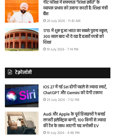
नीट परीक्षा में सफलता “शिक्षा क्रांति” के
व्यापक प्रभाव को उजागर करती है: शिक्षा मंत्री
बैंस
20 July 2026 - 11:43 AM
1715 में शुरू हुआ भारत का सबसे पुराना स्कूल,
300 साल बाद भी दे रहा है हजारों छात्रों को
शिक्षा
19 July 2026 - 7:14 PM
टेक्नोलॉजी
iOS 27 में नई Siri होगी पहले से ज्यादा स्मार्ट,
ChatGPT और Gemini को देगी टक्कर
25 July 2026 - 7:52 PM
Audi और Apple के पूर्व डिजाइनरों ने बनाई
लग्जरी इलेक्ट्रिक बग्गी, 100 किमी से ज्यादा
की रेंज के साथ आएगी यह अनोखी EV
19 July 2026 - 4:48 PM