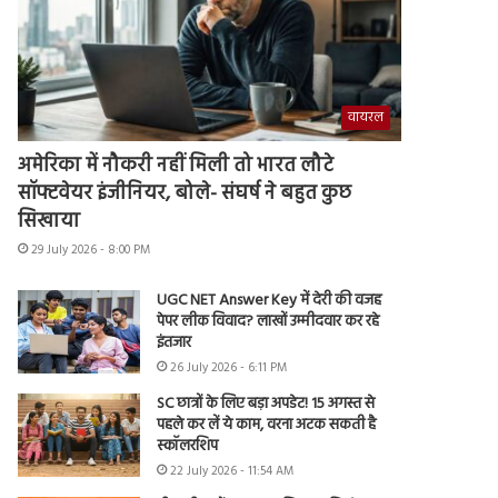
वायरल
अमेरिका में नौकरी नहीं मिली तो भारत लौटे
सॉफ्टवेयर इंजीनियर, बोले- संघर्ष ने बहुत कुछ
सिखाया
29 July 2026 - 8:00 PM
UGC NET Answer Key में देरी की वजह
पेपर लीक विवाद? लाखों उम्मीदवार कर रहे
इंतजार
26 July 2026 - 6:11 PM
SC छात्रों के लिए बड़ा अपडेट! 15 अगस्त से
पहले कर लें ये काम, वरना अटक सकती है
स्कॉलरशिप
22 July 2026 - 11:54 AM