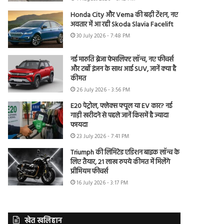
Honda City और Verna की बढ़ी टेंशन, नए
अवतार में आ रही Skoda Slavia Facelift
30 July 2026 - 7:48 PM
नई मारुति ब्रेजा फेसलिफ्ट लॉन्च, नए फीचर्स
और टर्बो इंजन के साथ आई SUV, जानें क्या है
कीमत
26 July 2026 - 3:56 PM
E20 पेट्रोल, फ्लेक्स फ्यूल या EV कार? नई
गाड़ी खरीदने से पहले जानें किसमें है ज्यादा
फायदा
23 July 2026 - 7:41 PM
Triumph की लिमिटेड एडिशन बाइक लॉन्च के
लिए तैयार, 21 लाख रुपये कीमत में मिलेंगे
प्रीमियम फीचर्स
16 July 2026 - 3:17 PM
खेत खलिहान