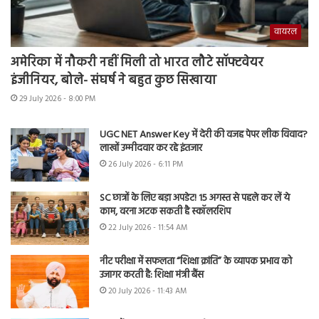
वायरल
अमेरिका में नौकरी नहीं मिली तो भारत लौटे सॉफ्टवेयर
इंजीनियर, बोले- संघर्ष ने बहुत कुछ सिखाया
29 July 2026 - 8:00 PM
UGC NET Answer Key में देरी की वजह पेपर लीक विवाद?
लाखों उम्मीदवार कर रहे इंतजार
26 July 2026 - 6:11 PM
SC छात्रों के लिए बड़ा अपडेट! 15 अगस्त से पहले कर लें ये
काम, वरना अटक सकती है स्कॉलरशिप
22 July 2026 - 11:54 AM
नीट परीक्षा में सफलता “शिक्षा क्रांति” के व्यापक प्रभाव को
उजागर करती है: शिक्षा मंत्री बैंस
20 July 2026 - 11:43 AM