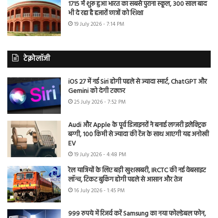
1715 में शुरू हुआ भारत का सबसे पुराना स्कूल, 300 साल बाद
भी दे रहा है हजारों छात्रों को शिक्षा
19 July 2026 - 7:14 PM
टेक्नोलॉजी
iOS 27 में नई Siri होगी पहले से ज्यादा स्मार्ट, ChatGPT और
Gemini को देगी टक्कर
25 July 2026 - 7:52 PM
Audi और Apple के पूर्व डिजाइनरों ने बनाई लग्जरी इलेक्ट्रिक
बग्गी, 100 किमी से ज्यादा की रेंज के साथ आएगी यह अनोखी
EV
19 July 2026 - 4:48 PM
रेल यात्रियों के लिए बड़ी खुशखबरी, IRCTC की नई वेबसाइट
लॉन्च, टिकट बुकिंग होगी पहले से आसान और तेज
16 July 2026 - 1:45 PM
999 रुपये में रिजर्व करें Samsung का नया फोल्डेबल फोन,