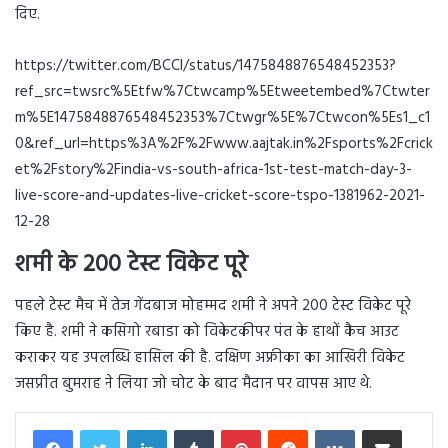
दिए.
https://twitter.com/BCCI/status/1475848876548452353?
ref_src=twsrc%5Etfw%7Ctwcamp%5Etweetembed%7Ctwter
m%5E1475848876548452353%7Ctwgr%5E%7Ctwcon%5Es1_c1
0&ref_url=https%3A%2F%2Fwww.aajtak.in%2Fsports%2Fcrick
et%2Fstory%2Findia-vs-south-africa-1st-test-match-day-3-
live-score-and-updates-live-cricket-score-tspo-1381962-2021-
12-28
शमी के 200 टेस्ट विकेट पूरे
पहले टेस्ट मैच में तेज गेंदबाज मोहम्मद शमी ने अपने 200 टेस्ट विकेट पूरे
किए है. शमी ने कसिगो रबाडा को विकेटकीपर पंत के हाथों कैच आउट
कराकर यह उपलब्धि हासिल की है. दक्षिण अफ्रीका का आखिरी विकेट
जसप्रीत बुमराह ने लिया जो चोट के बाद मैदान पर वापस आए थे.
LinkedIn
Tumblr
Pinterest
Reddit
VKontakte
Share via Email