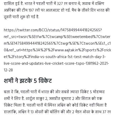
हासिल हुई है. भारत ने पहली पारी में 327 रन बनाए थे, जवाब में दक्षिण
अफ्रीका की टीम 197 रनों पर आलआउट हो गई. मैच के तीसरे दिन भारत की
दूसरी पारी शुरू हो गई है.
https://twitter.com/BCCI/status/1475849944418242565?
ref_src=twsrc%5Etfw%7Ctwcamp%5Etweetembed%7Ctwter
m%5E1475849944418242565%7Ctwgr%5E%7Ctwcon%5Es1_c1
0&ref_url=https%3A%2F%2Fwww.aajtak.in%2Fsports%2Fcrick
et%2Fstory%2Findia-vs-south-africa-1st-test-match-day-3-
live-score-and-updates-live-cricket-score-tspo-1381962-2021-
12-28
शमी ने झटके 5 विकेट
बता दे कि, पहली पारी में भारत की ओर सबसे ज्यादा विकेट 5 मोहम्मद
शमी ने लिए है. शार्दुल ठाकुर 2, जसप्रीत बुमराह 2 और सिराज को एक
विकेट मिला है. पहली पारी में स्पिनर अश्विन को कोई विकेट नहीं मिला है
हालांकि, अश्विन ने 13 ओवरों की बॉलिंग की और 2 मेडन ओवर के साथ 37 रन