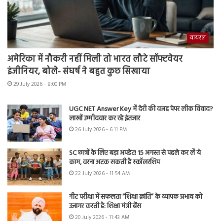
वायरल
अमेरिका में नौकरी नहीं मिली तो भारत लौटे सॉफ्टवेयर
इंजीनियर, बोले- संघर्ष ने बहुत कुछ सिखाया
29 July 2026 - 8:00 PM
UGC NET Answer Key में देरी की वजह पेपर लीक विवाद?
लाखों उम्मीदवार कर रहे इंतजार
26 July 2026 - 6:11 PM
SC छात्रों के लिए बड़ा अपडेट! 15 अगस्त से पहले कर लें ये
काम, वरना अटक सकती है स्कॉलरशिप
22 July 2026 - 11:54 AM
नीट परीक्षा में सफलता “शिक्षा क्रांति” के व्यापक प्रभाव को
उजागर करती है: शिक्षा मंत्री बैंस
20 July 2026 - 11:43 AM