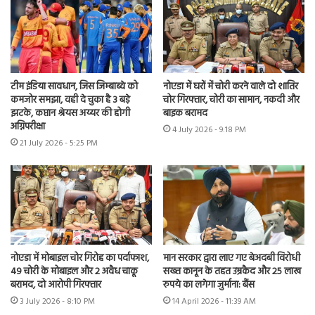
टीम इंडिया सावधान, जिस जिम्बाब्वे को
नोएडा में घरों में चोरी करने वाले दो शातिर
कमजोर समझा, वही दे चुका है 3 बड़े
चोर गिरफ्तार, चोरी का सामान, नकदी और
झटके, कप्तान श्रेयस अय्यर की होगी
बाइक बरामद
अग्निपरीक्षा
4 July 2026 - 9:18 PM
21 July 2026 - 5:25 PM
नोएडा में मोबाइल चोर गिरोह का पर्दाफाश,
मान सरकार द्वारा लाए गए बेअदबी विरोधी
49 चोरी के मोबाइल और 2 अवैध चाकू
सख्त कानून के तहत उम्रकैद और 25 लाख
बरामद, दो आरोपी गिरफ्तार
रुपये का लगेगा जुर्माना: बैंस
3 July 2026 - 8:10 PM
14 April 2026 - 11:39 AM