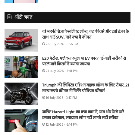
ऑटो जगत
नई मारुति ब्रेजा फेसलिफ्ट लॉन्च, नए फीचर्स और टर्बो इंजन के
साथ आई SUV, जानें क्या है कीमत
26 July 2026 - 3:56 PM
E20 पेट्रोल, फ्लेक्स फ्यूल या EV कार? नई गाड़ी खरीदने से
पहले जानें किसमें है ज्यादा फायदा
23 July 2026 - 7:41 PM
Triumph की लिमिटेड एडिशन बाइक लॉन्च के लिए तैयार, 21
लाख रुपये कीमत में मिलेंगे प्रीमियम फीचर्स
16 July 2026 - 3:17 PM
जानिए Hazard Light का क्या काम है, कब और कैसे करें
इसका इस्तेमाल, ज्यादातर लोग नहीं जानते सही तरीका
12 July 2026 - 6:14 PM