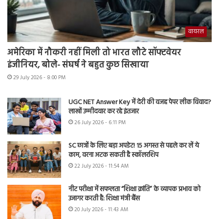
वायरल
अमेरिका में नौकरी नहीं मिली तो भारत लौटे सॉफ्टवेयर
इंजीनियर, बोले- संघर्ष ने बहुत कुछ सिखाया
29 July 2026 - 8:00 PM
UGC NET Answer Key में देरी की वजह पेपर लीक विवाद?
लाखों उम्मीदवार कर रहे इंतजार
26 July 2026 - 6:11 PM
SC छात्रों के लिए बड़ा अपडेट! 15 अगस्त से पहले कर लें ये
काम, वरना अटक सकती है स्कॉलरशिप
22 July 2026 - 11:54 AM
नीट परीक्षा में सफलता “शिक्षा क्रांति” के व्यापक प्रभाव को
उजागर करती है: शिक्षा मंत्री बैंस
20 July 2026 - 11:43 AM