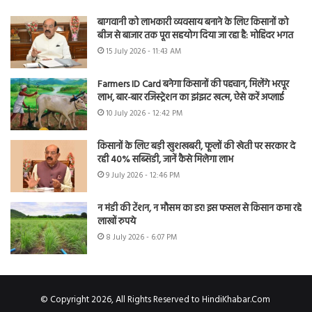
बागवानी को लाभकारी व्यवसाय बनाने के लिए किसानों को
बीज से बाजार तक पूरा सहयोग दिया जा रहा है: मोहिंदर भगत
15 July 2026 - 11:43 AM
Farmers ID Card बनेगा किसानों की पहचान, मिलेंगे भरपूर
लाभ, बार-बार रजिस्ट्रेशन का झंझट खत्म, ऐसे करें अप्लाई
10 July 2026 - 12:42 PM
किसानों के लिए बड़ी खुशखबरी, फूलों की खेती पर सरकार दे
रही 40% सब्सिडी, जानें कैसे मिलेगा लाभ
9 July 2026 - 12:46 PM
न मंडी की टेंशन, न मौसम का डर! इस फसल से किसान कमा रहे
लाखों रुपये
8 July 2026 - 6:07 PM
© Copyright 2026, All Rights Reserved to HindiKhabar.Com