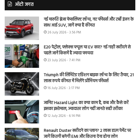
ऑटो जगत
नई मारुति ब्रेजा फेसलिफ्ट लॉन्च, नए फीचर्स और टर्बो इंजन के
साथ आई SUV, जानें क्या है कीमत
26 July 2026 - 3:56 PM
E20 पेट्रोल, फ्लेक्स फ्यूल या EV कार? नई गाड़ी खरीदने से
पहले जानें किसमें है ज्यादा फायदा
23 July 2026 - 7:41 PM
Triumph की लिमिटेड एडिशन बाइक लॉन्च के लिए तैयार, 21
लाख रुपये कीमत में मिलेंगे प्रीमियम फीचर्स
16 July 2026 - 3:17 PM
जानिए Hazard Light का क्या काम है, कब और कैसे करें
इसका इस्तेमाल, ज्यादातर लोग नहीं जानते सही तरीका
12 July 2026 - 6:14 PM
Renault Duster खरीदने का प्लान? 2 लाख डाउन पेमेंट पर
जानें कितनी बनेगी EMI और कितना देना होगा लोन