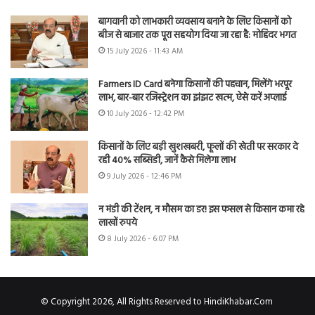
बागवानी को लाभकारी व्यवसाय बनाने के लिए किसानों को
बीज से बाजार तक पूरा सहयोग दिया जा रहा है: मोहिंदर भगत
15 July 2026 - 11:43 AM
Farmers ID Card बनेगा किसानों की पहचान, मिलेंगे भरपूर
लाभ, बार-बार रजिस्ट्रेशन का झंझट खत्म, ऐसे करें अप्लाई
10 July 2026 - 12:42 PM
किसानों के लिए बड़ी खुशखबरी, फूलों की खेती पर सरकार दे
रही 40% सब्सिडी, जानें कैसे मिलेगा लाभ
9 July 2026 - 12:46 PM
न मंडी की टेंशन, न मौसम का डर! इस फसल से किसान कमा रहे
लाखों रुपये
8 July 2026 - 6:07 PM
© Copyright 2026, All Rights Reserved to HindiKhabar.Com