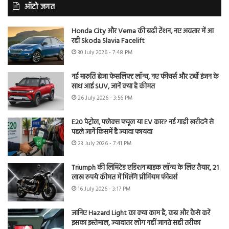
ऑटो जगत
Honda City और Verna की बढ़ी टेंशन, नए अवतार में आ
रही Skoda Slavia Facelift
30 July 2026 - 7:48 PM
नई मारुति ब्रेजा फेसलिफ्ट लॉन्च, नए फीचर्स और टर्बो इंजन के
साथ आई SUV, जानें क्या है कीमत
26 July 2026 - 3:56 PM
E20 पेट्रोल, फ्लेक्स फ्यूल या EV कार? नई गाड़ी खरीदने से
पहले जानें किसमें है ज्यादा फायदा
23 July 2026 - 7:41 PM
Triumph की लिमिटेड एडिशन बाइक लॉन्च के लिए तैयार, 21
लाख रुपये कीमत में मिलेंगे प्रीमियम फीचर्स
16 July 2026 - 3:17 PM
जानिए Hazard Light का क्या काम है, कब और कैसे करें
इसका इस्तेमाल, ज्यादातर लोग नहीं जानते सही तरीका