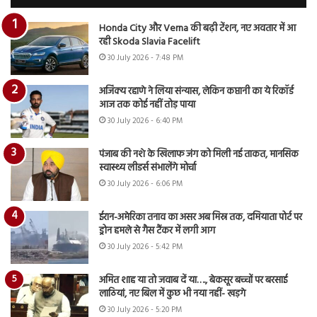
Honda City और Verna की बढ़ी टेंशन, नए अवतार में आ
रही Skoda Slavia Facelift
30 July 2026 - 7:48 PM
अजिंक्य रहाणे ने लिया संन्यास, लेकिन कप्तानी का ये रिकॉर्ड
आज तक कोई नहीं तोड़ पाया
30 July 2026 - 6:40 PM
पंजाब की नशे के खिलाफ जंग को मिली नई ताकत, मानसिक
स्वास्थ्य लीडर्स संभालेंगे मोर्चा
30 July 2026 - 6:06 PM
ईरान-अमेरिका तनाव का असर अब मिस्र तक, दमियाता पोर्ट पर
ड्रोन हमले से गैस टैंकर में लगी आग
30 July 2026 - 5:42 PM
अमित शाह या तो जवाब दें या…., बेकसूर बच्चों पर बरसाई
लाठियां, नए बिल में कुछ भी नया नहीं- खड़गे
30 July 2026 - 5:20 PM