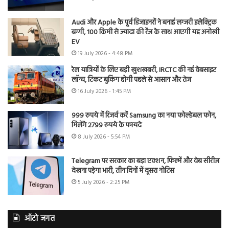
Audi और Apple के पूर्व डिजाइनरों ने बनाई लग्जरी इलेक्ट्रिक
बग्गी, 100 किमी से ज्यादा की रेंज के साथ आएगी यह अनोखी
EV
19 July 2026 - 4:48 PM
रेल यात्रियों के लिए बड़ी खुशखबरी, IRCTC की नई वेबसाइट
लॉन्च, टिकट बुकिंग होगी पहले से आसान और तेज
16 July 2026 - 1:45 PM
999 रुपये में रिजर्व करें Samsung का नया फोल्डेबल फोन,
मिलेंगे 2799 रुपये के फायदे
8 July 2026 - 5:54 PM
Telegram पर सरकार का बड़ा एक्शन, फिल्में और वेब सीरीज
देखना पड़ेगा भारी, तीन दिनों में दूसरा नोटिस
5 July 2026 - 2:25 PM
ऑटो जगत