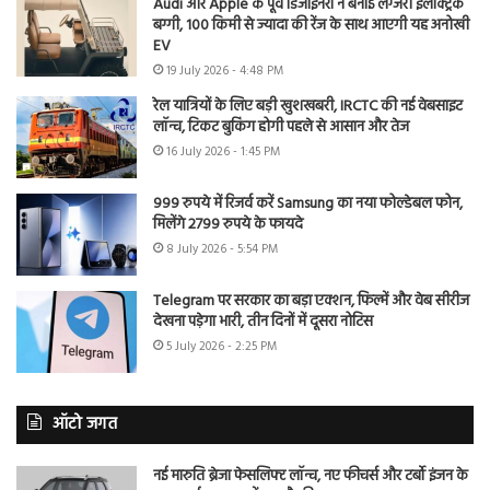
Audi और Apple के पूर्व डिजाइनरों ने बनाई लग्जरी इलेक्ट्रिक
बग्गी, 100 किमी से ज्यादा की रेंज के साथ आएगी यह अनोखी
EV
19 July 2026 - 4:48 PM
रेल यात्रियों के लिए बड़ी खुशखबरी, IRCTC की नई वेबसाइट
लॉन्च, टिकट बुकिंग होगी पहले से आसान और तेज
16 July 2026 - 1:45 PM
999 रुपये में रिजर्व करें Samsung का नया फोल्डेबल फोन,
मिलेंगे 2799 रुपये के फायदे
8 July 2026 - 5:54 PM
Telegram पर सरकार का बड़ा एक्शन, फिल्में और वेब सीरीज
देखना पड़ेगा भारी, तीन दिनों में दूसरा नोटिस
5 July 2026 - 2:25 PM
ऑटो जगत
नई मारुति ब्रेजा फेसलिफ्ट लॉन्च, नए फीचर्स और टर्बो इंजन के