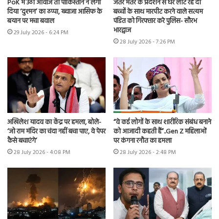
PoK में उठी आवाज तो पाकिस्तान ने लगा
जंतर मंतर के प्रदर्शन से घर लौट रहे दो
दिया ‘दुश्मन’ का ठप्पा, ख्वाजा आसिफ के
बच्चों के साथ मारपीट करने वाले सत्यम
बयान पर मचा बवाल
पंडित को गिरफ्तार करे पुलिस- सौरभ
भारद्वाज
29 July 2026 - 6:24 PM
28 July 2026 - 7:26 PM
अखिलेश यादव का केंद्र पर हमला, बोले-
“वे कई लोगों के साथ शारीरिक संबंध बनाने
‘जो राम मंदिर का चंदा नहीं बचा पाए, वे पेपर
को आजादी कहती हैं”..Gen Z महिलाओं
कैसे बचाएंगे’
पर कंगना रनौत का हमला
28 July 2026 - 4:08 PM
28 July 2026 - 2:48 PM