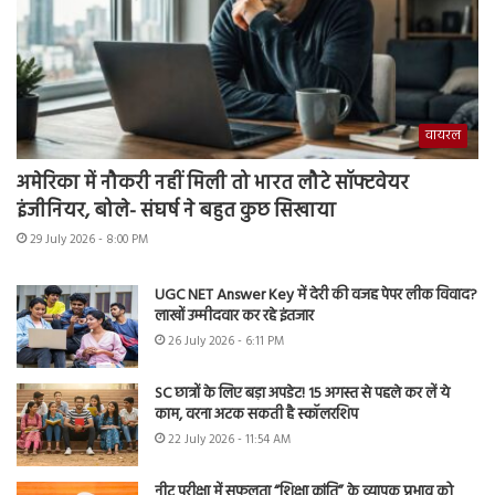
वायरल
अमेरिका में नौकरी नहीं मिली तो भारत लौटे सॉफ्टवेयर
इंजीनियर, बोले- संघर्ष ने बहुत कुछ सिखाया
29 July 2026 - 8:00 PM
UGC NET Answer Key में देरी की वजह पेपर लीक विवाद?
लाखों उम्मीदवार कर रहे इंतजार
26 July 2026 - 6:11 PM
SC छात्रों के लिए बड़ा अपडेट! 15 अगस्त से पहले कर लें ये
काम, वरना अटक सकती है स्कॉलरशिप
22 July 2026 - 11:54 AM
नीट परीक्षा में सफलता “शिक्षा क्रांति” के व्यापक प्रभाव को