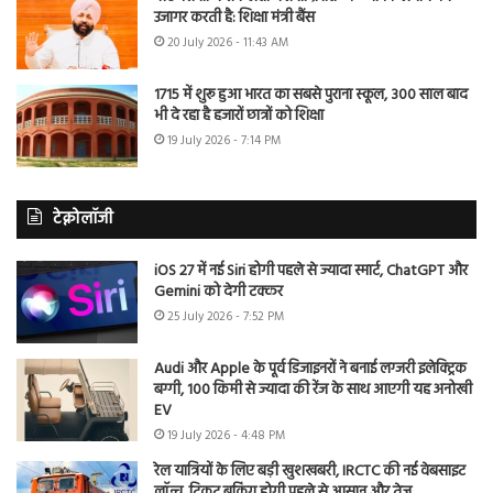
उजागर करती है: शिक्षा मंत्री बैंस
20 July 2026 - 11:43 AM
1715 में शुरू हुआ भारत का सबसे पुराना स्कूल, 300 साल बाद
भी दे रहा है हजारों छात्रों को शिक्षा
19 July 2026 - 7:14 PM
टेक्नोलॉजी
iOS 27 में नई Siri होगी पहले से ज्यादा स्मार्ट, ChatGPT और
Gemini को देगी टक्कर
25 July 2026 - 7:52 PM
Audi और Apple के पूर्व डिजाइनरों ने बनाई लग्जरी इलेक्ट्रिक
बग्गी, 100 किमी से ज्यादा की रेंज के साथ आएगी यह अनोखी
EV
19 July 2026 - 4:48 PM
रेल यात्रियों के लिए बड़ी खुशखबरी, IRCTC की नई वेबसाइट
लॉन्च, टिकट बुकिंग होगी पहले से आसान और तेज