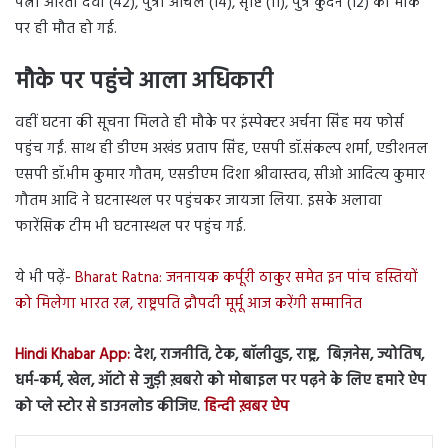
पत्नी आरती देवी (42), पुत्री आंचल (14), सृष्टि (11), पुत्र कुंदन (12) की मौके
पर ही मौत हो गई.
मौके पर पहुंचे आला अधिकारी
वहीं घटना की सूचना मिलते ही मौके पर इंस्पेक्टर अर्चना सिंह मय फोर्स
पहुंच गईं. साथ ही डीएम अखंड प्रताप सिंह, एसपी डॉ.संकल्प शर्मा, एडीशनल
एसपी डॉ.भीम कुमार गौतम, एसडीएम दिशा श्रीवास्तव, सीओ आदित्य कुमार
गौतम आदि ने घटनास्थल पर पहुंचकर जायजा लिया. इसके अलावा
फारेंसिक टीम भी घटनास्थल पर पहुंच गई.
ये भी पढ़ें-
Bharat Ratna: जननायक कर्पूरी ठाकुर समेत इन पांच हस्तियों
को मिलेगा भारत रत्न, राष्ट्रपति द्रौपदी मूर्मू आज करेंगी सम्मानित
Hindi Khabar App:
देश, राजनीति, टेक, बॉलीवुड, राष्ट्र, बिज़नेस, ज्योतिष,
धर्म-कर्म, खेल, ऑटो से जुड़ी ख़बरो को मोबाइल पर पढ़ने के लिए हमारे ऐप
को प्ले स्टोर से डाउनलोड कीजिए.
हिन्दी ख़बर ऐप