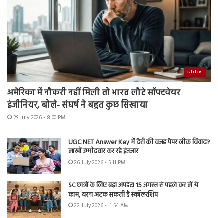
वायरल
अमेरिका में नौकरी नहीं मिली तो भारत लौटे सॉफ्टवेयर
इंजीनियर, बोले- संघर्ष ने बहुत कुछ सिखाया
29 July 2026 - 8:00 PM
UGC NET Answer Key में देरी की वजह पेपर लीक विवाद?
लाखों उम्मीदवार कर रहे इंतजार
26 July 2026 - 6:11 PM
SC छात्रों के लिए बड़ा अपडेट! 15 अगस्त से पहले कर लें ये
काम, वरना अटक सकती है स्कॉलरशिप
22 July 2026 - 11:54 AM