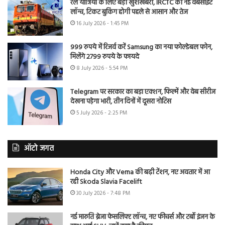
रेल यात्रियों के लिए बड़ी खुशखबरी, IRCTC की नई वेबसाइट
लॉन्च, टिकट बुकिंग होगी पहले से आसान और तेज
16 July 2026 - 1:45 PM
999 रुपये में रिजर्व करें Samsung का नया फोल्डेबल फोन,
मिलेंगे 2799 रुपये के फायदे
8 July 2026 - 5:54 PM
Telegram पर सरकार का बड़ा एक्शन, फिल्में और वेब सीरीज
देखना पड़ेगा भारी, तीन दिनों में दूसरा नोटिस
5 July 2026 - 2:25 PM
ऑटो जगत
Honda City और Verna की बढ़ी टेंशन, नए अवतार में आ
रही Skoda Slavia Facelift
30 July 2026 - 7:48 PM
नई मारुति ब्रेजा फेसलिफ्ट लॉन्च, नए फीचर्स और टर्बो इंजन के