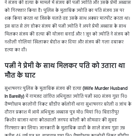
ने संजय की हत्या के मामले में संजय की पत्नी ज्योति और उसके प्रेमी अब्बास
को गिरफ्तार किया है। पुलिस के मुताबिक ज्योति का पति संजय उस पर
शक किया करता था जिसके चलते वह उसके साथ अक्सर मारपीट करता था।
इस बात से तंग होकर संजय की पत्नी ज्योति ने अपने प्रेमी अब्बास के साथ
मिलकर संजय की हत्या की योजना बनाई और 1 जून को ज्योति ने संजय को
नशीली गोलियां खिलाकर बेहोश कर दिया और संजय की गला दबाकर
हत्या कर दी।
पत्नी ने प्रेमी के साथ मिलकर पति को उतारा था
मौत के घाट
सुभाषनगर पुलिस के मुताबिक संजय की हत्या
(Wife Murder Husband
In Bareilly)
में नामजद वांछित अभियुक्ता ज्योति पत्नी स्व0 संजय गुप्ता नि०
वैष्णोंधाम कालोनी निकट बीडीए कॉलोनी थाना सुभाषनगर बरेली व जांच के
दौरान प्रकाश में आये अभियुक्त अब्बास पुत्र मो० मियां नि० बिहारीपुर
किशोर बाजार थाना कोतवाली जनपद बरेली को सोमवार की सुबह
गिरफ्तार कर लिया। जानकारी के मुताबिक वादी के साले संजय गुप्ता उम्र
करीब 45 वर्ष पुत्र स्व. बाबूराम गुप्ता नि० वैष्णोंधाम कालोनी निकट बीडीए