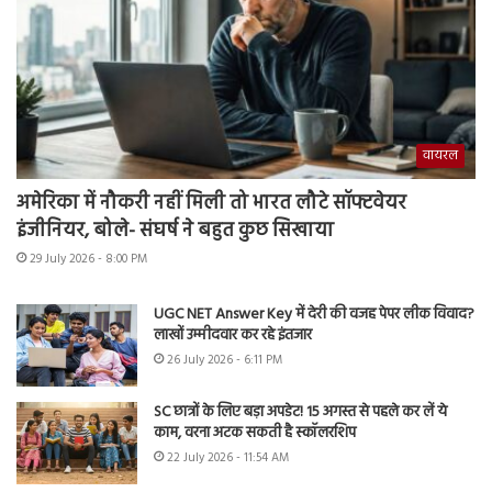
वायरल
अमेरिका में नौकरी नहीं मिली तो भारत लौटे सॉफ्टवेयर
इंजीनियर, बोले- संघर्ष ने बहुत कुछ सिखाया
29 July 2026 - 8:00 PM
UGC NET Answer Key में देरी की वजह पेपर लीक विवाद?
लाखों उम्मीदवार कर रहे इंतजार
26 July 2026 - 6:11 PM
SC छात्रों के लिए बड़ा अपडेट! 15 अगस्त से पहले कर लें ये
काम, वरना अटक सकती है स्कॉलरशिप
22 July 2026 - 11:54 AM