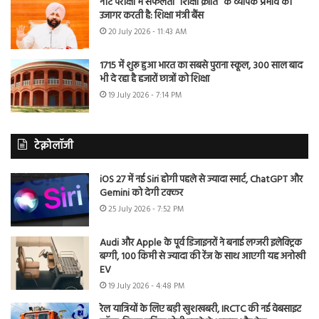
नीट परीक्षा में सफलता “शिक्षा क्रांति” के व्यापक प्रभाव को
उजागर करती है: शिक्षा मंत्री बैंस
20 July 2026 - 11:43 AM
1715 में शुरू हुआ भारत का सबसे पुराना स्कूल, 300 साल बाद
भी दे रहा है हजारों छात्रों को शिक्षा
19 July 2026 - 7:14 PM
टेक्नोलॉजी
iOS 27 में नई Siri होगी पहले से ज्यादा स्मार्ट, ChatGPT और
Gemini को देगी टक्कर
25 July 2026 - 7:52 PM
Audi और Apple के पूर्व डिजाइनरों ने बनाई लग्जरी इलेक्ट्रिक
बग्गी, 100 किमी से ज्यादा की रेंज के साथ आएगी यह अनोखी
EV
19 July 2026 - 4:48 PM
रेल यात्रियों के लिए बड़ी खुशखबरी, IRCTC की नई वेबसाइट