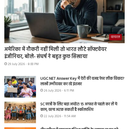
वायरल
अमेरिका में नौकरी नहीं मिली तो भारत लौटे सॉफ्टवेयर
इंजीनियर, बोले- संघर्ष ने बहुत कुछ सिखाया
29 July 2026 - 8:00 PM
UGC NET Answer Key में देरी की वजह पेपर लीक विवाद?
लाखों उम्मीदवार कर रहे इंतजार
26 July 2026 - 6:11 PM
SC छात्रों के लिए बड़ा अपडेट! 15 अगस्त से पहले कर लें ये
काम, वरना अटक सकती है स्कॉलरशिप
22 July 2026 - 11:54 AM