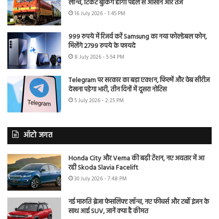
लॉन्च, टिकट बुकिंग होगी पहले से आसान और तेज
16 July 2026 - 1:45 PM
999 रुपये में रिजर्व करें Samsung का नया फोल्डेबल फोन,
मिलेंगे 2799 रुपये के फायदे
8 July 2026 - 5:54 PM
Telegram पर सरकार का बड़ा एक्शन, फिल्में और वेब सीरीज
देखना पड़ेगा भारी, तीन दिनों में दूसरा नोटिस
5 July 2026 - 2:25 PM
ऑटो जगत
Honda City और Verna की बढ़ी टेंशन, नए अवतार में आ
रही Skoda Slavia Facelift
30 July 2026 - 7:48 PM
नई मारुति ब्रेजा फेसलिफ्ट लॉन्च, नए फीचर्स और टर्बो इंजन के
साथ आई SUV, जानें क्या है कीमत