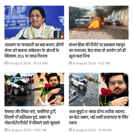
आरक्षण पर मायावती का बड़ा बयान, क्रीमी
संभल हिंसा की रिपोर्ट पर इकबाल महमूद
लेयर को बताया आंबेडकर के उद्देश्यों के
का पलटवार, बेटा फंसा तो आयोग को ही
खिलाफ, RSS पर साधा निशाना
झूठा बता दिया
9 August 2026 - 10:52 AM
8 August 2026 - 4:27 PM
फेफड़ा और लिवर फटे, पसलियां टूटीं,
आज सुपुर्द-ए-खाक होगा अतीक अहमद
तिल्ली भी क्षतिग्रस्त हुई, अबान के
का बेटा अबान, भाई अली प्रयागराज के लिए
पोस्टमॉर्टम रिपोर्ट में चौंकाने वाले खुलासे
रवाना
8 August 2026 - 4:00 PM
8 August 2026 - 11:44 AM