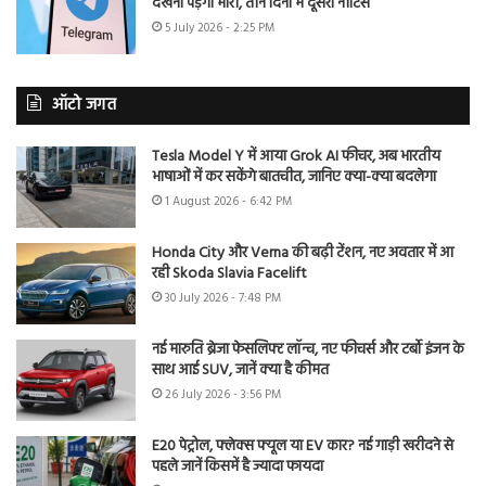
देखना पड़ेगा भारी, तीन दिनों में दूसरा नोटिस
5 July 2026 - 2:25 PM
ऑटो जगत
Tesla Model Y में आया Grok AI फीचर, अब भारतीय
भाषाओं में कर सकेंगे बातचीत, जानिए क्या-क्या बदलेगा
1 August 2026 - 6:42 PM
Honda City और Verna की बढ़ी टेंशन, नए अवतार में आ
रही Skoda Slavia Facelift
30 July 2026 - 7:48 PM
नई मारुति ब्रेजा फेसलिफ्ट लॉन्च, नए फीचर्स और टर्बो इंजन के
साथ आई SUV, जानें क्या है कीमत
26 July 2026 - 3:56 PM
E20 पेट्रोल, फ्लेक्स फ्यूल या EV कार? नई गाड़ी खरीदने से
पहले जानें किसमें है ज्यादा फायदा