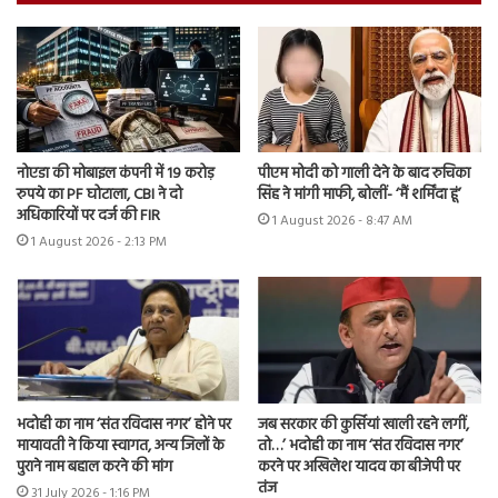
नोएडा की मोबाइल कंपनी में 19 करोड़
पीएम मोदी को गाली देने के बाद रुचिका
रुपये का PF घोटाला, CBI ने दो
सिंह ने मांगी माफी, बोलीं- ‘मैं शर्मिंदा हूं’
अधिकारियों पर दर्ज की FIR
1 August 2026 - 8:47 AM
1 August 2026 - 2:13 PM
भदोही का नाम ‘संत रविदास नगर’ होने पर
जब सरकार की कुर्सियां खाली रहने लगीं,
मायावती ने किया स्वागत, अन्य जिलों के
तो…’ भदोही का नाम ‘संत रविदास नगर’
पुराने नाम बहाल करने की मांग
करने पर अखिलेश यादव का बीजेपी पर
तंज
31 July 2026 - 1:16 PM