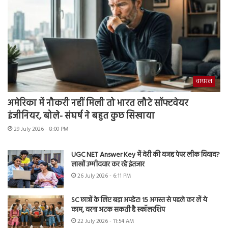
वायरल
अमेरिका में नौकरी नहीं मिली तो भारत लौटे सॉफ्टवेयर
इंजीनियर, बोले- संघर्ष ने बहुत कुछ सिखाया
29 July 2026 - 8:00 PM
UGC NET Answer Key में देरी की वजह पेपर लीक विवाद?
लाखों उम्मीदवार कर रहे इंतजार
26 July 2026 - 6:11 PM
SC छात्रों के लिए बड़ा अपडेट! 15 अगस्त से पहले कर लें ये
काम, वरना अटक सकती है स्कॉलरशिप
22 July 2026 - 11:54 AM