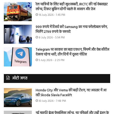
रेल यात्रियों के लिए बड़ी खुशखबरी, IRCTC की नई वेबसाइट
लॉन्च, टिकट बुकिंग होगी पहले से आसान और तेज
16 July 2026 - 1:45 PM
999 रुपये में रिजर्व करें Samsung का नया फोल्डेबल फोन,
मिलेंगे 2799 रुपये के फायदे
8 July 2026 - 5:54 PM
Telegram पर सरकार का बड़ा एक्शन, फिल्में और वेब सीरीज
देखना पड़ेगा भारी, तीन दिनों में दूसरा नोटिस
5 July 2026 - 2:25 PM
ऑटो जगत
Honda City और Verna की बढ़ी टेंशन, नए अवतार में आ
रही Skoda Slavia Facelift
30 July 2026 - 7:48 PM
नई मारुति ब्रेजा फेसलिफ्ट लॉन्च, नए फीचर्स और टर्बो इंजन के