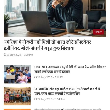
वायरल
अमेरिका में नौकरी नहीं मिली तो भारत लौटे सॉफ्टवेयर
इंजीनियर, बोले- संघर्ष ने बहुत कुछ सिखाया
29 July 2026 - 8:00 PM
UGC NET Answer Key में देरी की वजह पेपर लीक विवाद?
लाखों उम्मीदवार कर रहे इंतजार
26 July 2026 - 6:11 PM
SC छात्रों के लिए बड़ा अपडेट! 15 अगस्त से पहले कर लें ये
काम, वरना अटक सकती है स्कॉलरशिप
22 July 2026 - 11:54 AM