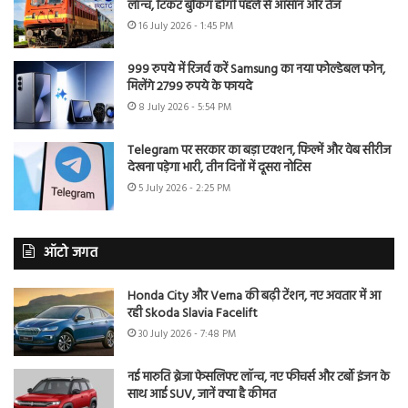
लॉन्च, टिकट बुकिंग होगी पहले से आसान और तेज
16 July 2026 - 1:45 PM
999 रुपये में रिजर्व करें Samsung का नया फोल्डेबल फोन,
मिलेंगे 2799 रुपये के फायदे
8 July 2026 - 5:54 PM
Telegram पर सरकार का बड़ा एक्शन, फिल्में और वेब सीरीज
देखना पड़ेगा भारी, तीन दिनों में दूसरा नोटिस
5 July 2026 - 2:25 PM
ऑटो जगत
Honda City और Verna की बढ़ी टेंशन, नए अवतार में आ
रही Skoda Slavia Facelift
30 July 2026 - 7:48 PM
नई मारुति ब्रेजा फेसलिफ्ट लॉन्च, नए फीचर्स और टर्बो इंजन के
साथ आई SUV, जानें क्या है कीमत