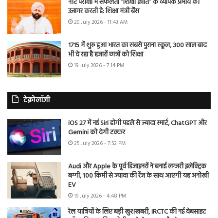
नीट परीक्षा में सफलता “शिक्षा क्रांति” के व्यापक प्रभाव को
उजागर करती है: शिक्षा मंत्री बैंस
20 July 2026 - 11:43 AM
1715 में शुरू हुआ भारत का सबसे पुराना स्कूल, 300 साल बाद
भी दे रहा है हजारों छात्रों को शिक्षा
19 July 2026 - 7:14 PM
टेक्नोलॉजी
iOS 27 में नई Siri होगी पहले से ज्यादा स्मार्ट, ChatGPT और
Gemini को देगी टक्कर
25 July 2026 - 7:52 PM
Audi और Apple के पूर्व डिजाइनरों ने बनाई लग्जरी इलेक्ट्रिक
बग्गी, 100 किमी से ज्यादा की रेंज के साथ आएगी यह अनोखी
EV
19 July 2026 - 4:48 PM
रेल यात्रियों के लिए बड़ी खुशखबरी, IRCTC की नई वेबसाइट