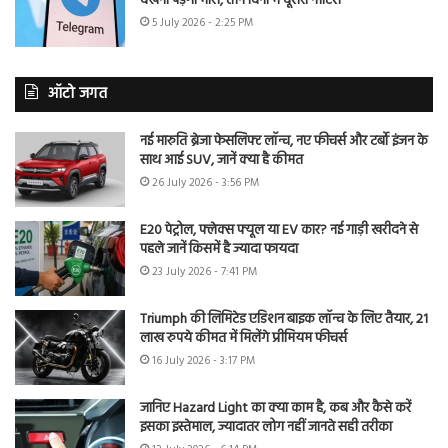
देखना पड़ेगा भारी, तीन दिनों में दूसरा नोटिस
5 July 2026 - 2:25 PM
ऑटो जगत
नई मारुति ब्रेजा फेसलिफ्ट लॉन्च, नए फीचर्स और टर्बो इंजन के
साथ आई SUV, जानें क्या है कीमत
26 July 2026 - 3:56 PM
E20 पेट्रोल, फ्लेक्स फ्यूल या EV कार? नई गाड़ी खरीदने से
पहले जानें किसमें है ज्यादा फायदा
23 July 2026 - 7:41 PM
Triumph की लिमिटेड एडिशन बाइक लॉन्च के लिए तैयार, 21
लाख रुपये कीमत में मिलेंगे प्रीमियम फीचर्स
16 July 2026 - 3:17 PM
जानिए Hazard Light का क्या काम है, कब और कैसे करें
इसका इस्तेमाल, ज्यादातर लोग नहीं जानते सही तरीका