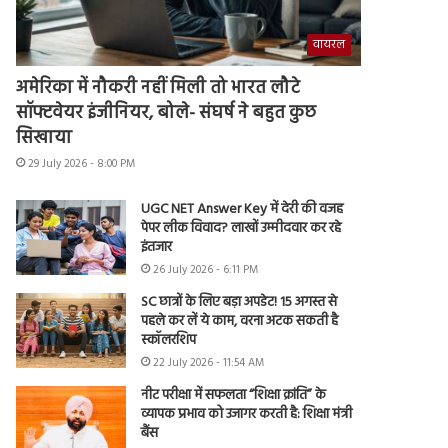
वायरल
अमेरिका में नौकरी नहीं मिली तो भारत लौटे
सॉफ्टवेयर इंजीनियर, बोले- संघर्ष ने बहुत कुछ
सिखाया
29 July 2026 - 8:00 PM
UGC NET Answer Key में देरी की वजह
पेपर लीक विवाद? लाखों उम्मीदवार कर रहे
इंतजार
26 July 2026 - 6:11 PM
SC छात्रों के लिए बड़ा अपडेट! 15 अगस्त से
पहले कर लें ये काम, वरना अटक सकती है
स्कॉलरशिप
22 July 2026 - 11:54 AM
नीट परीक्षा में सफलता “शिक्षा क्रांति” के
व्यापक प्रभाव को उजागर करती है: शिक्षा मंत्री
बैंस