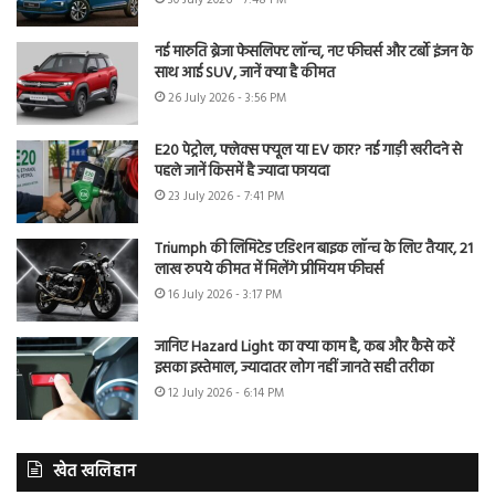
नई मारुति ब्रेजा फेसलिफ्ट लॉन्च, नए फीचर्स और टर्बो इंजन के
साथ आई SUV, जानें क्या है कीमत
26 July 2026 - 3:56 PM
E20 पेट्रोल, फ्लेक्स फ्यूल या EV कार? नई गाड़ी खरीदने से
पहले जानें किसमें है ज्यादा फायदा
23 July 2026 - 7:41 PM
Triumph की लिमिटेड एडिशन बाइक लॉन्च के लिए तैयार, 21
लाख रुपये कीमत में मिलेंगे प्रीमियम फीचर्स
16 July 2026 - 3:17 PM
जानिए Hazard Light का क्या काम है, कब और कैसे करें
इसका इस्तेमाल, ज्यादातर लोग नहीं जानते सही तरीका
12 July 2026 - 6:14 PM
खेत खलिहान