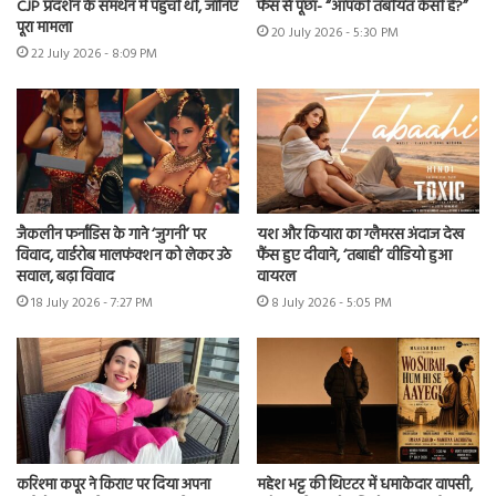
CJP प्रदर्शन के समर्थन में पहुंची थीं, जानिए
फैंस से पूछा- “आपकी तबीयत कैसी है?”
पूरा मामला
20 July 2026 - 5:30 PM
22 July 2026 - 8:09 PM
जैकलीन फर्नांडिस के गाने ‘जुगनी’ पर
यश और कियारा का ग्लैमरस अंदाज देख
विवाद, वार्डरोब मालफंक्शन को लेकर उठे
फैंस हुए दीवाने, ‘तबाही’ वीडियो हुआ
सवाल, बढ़ा विवाद
वायरल
18 July 2026 - 7:27 PM
8 July 2026 - 5:05 PM
करिश्मा कपूर ने किराए पर दिया अपना
महेश भट्ट की थिएटर में धमाकेदार वापसी,