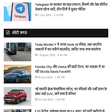
Telegram पर सरकार का बड़ा एक्शन, फिल्में और वेब सीरीज
देखना पड़ेगा भारी, तीन दिनों में दूसरा नोटिस
5 July 2026 - 2:25 PM
ऑटो जगत
Tesla Model Y में आया Grok AI फीचर, अब भारतीय
भाषाओं में कर सकेंगे बातचीत, जानिए क्या-क्या बदलेगा
1 August 2026 - 6:42 PM
Honda City और Verna की बढ़ी टेंशन, नए अवतार में आ
रही Skoda Slavia Facelift
30 July 2026 - 7:48 PM
नई मारुति ब्रेजा फेसलिफ्ट लॉन्च, नए फीचर्स और टर्बो इंजन के
साथ आई SUV, जानें क्या है कीमत
26 July 2026 - 3:56 PM
E20 पेट्रोल, फ्लेक्स फ्यूल या EV कार? नई गाड़ी खरीदने से