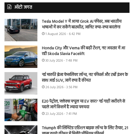
ऑटो जगत
Tesla Model Y में आया Grok AI फीचर, अब भारतीय
भाषाओं में कर सकेंगे बातचीत, जानिए क्या-क्या बदलेगा
1 August 2026 - 6:42 PM
Honda City और Verna की बढ़ी टेंशन, नए अवतार में आ
रही Skoda Slavia Facelift
30 July 2026 - 7:48 PM
नई मारुति ब्रेजा फेसलिफ्ट लॉन्च, नए फीचर्स और टर्बो इंजन के
साथ आई SUV, जानें क्या है कीमत
26 July 2026 - 3:56 PM
E20 पेट्रोल, फ्लेक्स फ्यूल या EV कार? नई गाड़ी खरीदने से
पहले जानें किसमें है ज्यादा फायदा
23 July 2026 - 7:41 PM
Triumph की लिमिटेड एडिशन बाइक लॉन्च के लिए तैयार, 21
लाख रुपये कीमत में मिलेंगे प्रीमियम फीचर्स