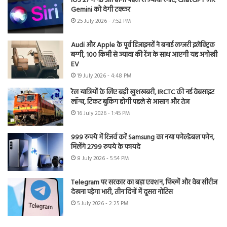
iOS 27 में नई Siri होगी पहले से ज्यादा स्मार्ट, ChatGPT और
Gemini को देगी टक्कर
25 July 2026 - 7:52 PM
Audi और Apple के पूर्व डिजाइनरों ने बनाई लग्जरी इलेक्ट्रिक
बग्गी, 100 किमी से ज्यादा की रेंज के साथ आएगी यह अनोखी
EV
19 July 2026 - 4:48 PM
रेल यात्रियों के लिए बड़ी खुशखबरी, IRCTC की नई वेबसाइट
लॉन्च, टिकट बुकिंग होगी पहले से आसान और तेज
16 July 2026 - 1:45 PM
999 रुपये में रिजर्व करें Samsung का नया फोल्डेबल फोन,
मिलेंगे 2799 रुपये के फायदे
8 July 2026 - 5:54 PM
Telegram पर सरकार का बड़ा एक्शन, फिल्में और वेब सीरीज
देखना पड़ेगा भारी, तीन दिनों में दूसरा नोटिस
5 July 2026 - 2:25 PM