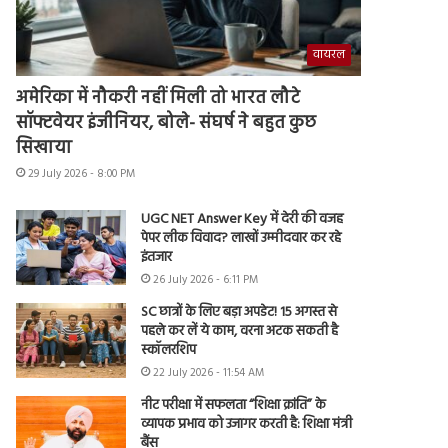
वायरल
अमेरिका में नौकरी नहीं मिली तो भारत लौटे
सॉफ्टवेयर इंजीनियर, बोले- संघर्ष ने बहुत कुछ
सिखाया
29 July 2026 - 8:00 PM
UGC NET Answer Key में देरी की वजह
पेपर लीक विवाद? लाखों उम्मीदवार कर रहे
इंतजार
26 July 2026 - 6:11 PM
SC छात्रों के लिए बड़ा अपडेट! 15 अगस्त से
पहले कर लें ये काम, वरना अटक सकती है
स्कॉलरशिप
22 July 2026 - 11:54 AM
नीट परीक्षा में सफलता “शिक्षा क्रांति” के
व्यापक प्रभाव को उजागर करती है: शिक्षा मंत्री
बैंस