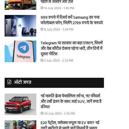
पहले से आसान और तेज
16 July 2026 - 1:45 PM
999 रुपये में रिजर्व करें Samsung का नया
फोल्डेबल फोन, मिलेंगे 2799 रुपये के फायदे
8 July 2026 - 5:54 PM
Telegram पर सरकार का बड़ा एक्शन, फिल्में
और वेब सीरीज देखना पड़ेगा भारी, तीन दिनों में
दूसरा नोटिस
5 July 2026 - 2:25 PM
ऑटो जगत
नई मारुति ब्रेजा फेसलिफ्ट लॉन्च, नए फीचर्स
और टर्बो इंजन के साथ आई SUV, जानें क्या है
कीमत
26 July 2026 - 3:56 PM
E20 पेट्रोल, फ्लेक्स फ्यूल या EV कार? नई
गाड़ी खरीदने से पहले जानें किसमें है ज्यादा