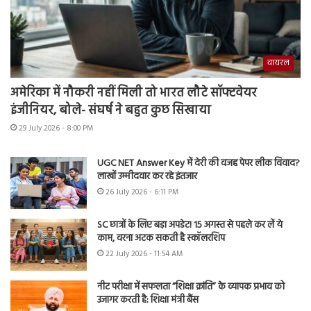
वायरल
अमेरिका में नौकरी नहीं मिली तो भारत लौटे सॉफ्टवेयर
इंजीनियर, बोले- संघर्ष ने बहुत कुछ सिखाया
29 July 2026 - 8:00 PM
UGC NET Answer Key में देरी की वजह पेपर लीक विवाद?
लाखों उम्मीदवार कर रहे इंतजार
26 July 2026 - 6:11 PM
SC छात्रों के लिए बड़ा अपडेट! 15 अगस्त से पहले कर लें ये
काम, वरना अटक सकती है स्कॉलरशिप
22 July 2026 - 11:54 AM
नीट परीक्षा में सफलता “शिक्षा क्रांति” के व्यापक प्रभाव को
उजागर करती है: शिक्षा मंत्री बैंस