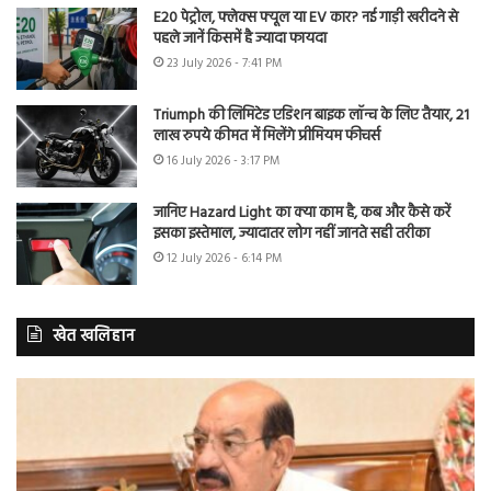
E20 पेट्रोल, फ्लेक्स फ्यूल या EV कार? नई गाड़ी खरीदने से
पहले जानें किसमें है ज्यादा फायदा
23 July 2026 - 7:41 PM
Triumph की लिमिटेड एडिशन बाइक लॉन्च के लिए तैयार, 21
लाख रुपये कीमत में मिलेंगे प्रीमियम फीचर्स
16 July 2026 - 3:17 PM
जानिए Hazard Light का क्या काम है, कब और कैसे करें
इसका इस्तेमाल, ज्यादातर लोग नहीं जानते सही तरीका
12 July 2026 - 6:14 PM
खेत खलिहान