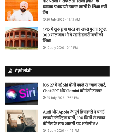
नीट परीक्षा में सफलता “शिक्षा क्रांति” के
व्यापक प्रभाव को उजागर करती है: शिक्षा मंत्री
बैंस
20 July 2026 - 11:43 AM
1715 में शुरू हुआ भारत का सबसे पुराना स्कूल,
300 साल बाद भी दे रहा है हजारों छात्रों को
शिक्षा
19 July 2026 - 7:14 PM
टेक्नोलॉजी
iOS 27 में नई Siri होगी पहले से ज्यादा स्मार्ट,
ChatGPT और Gemini को देगी टक्कर
25 July 2026 - 7:52 PM
Audi और Apple के पूर्व डिजाइनरों ने बनाई
लग्जरी इलेक्ट्रिक बग्गी, 100 किमी से ज्यादा
की रेंज के साथ आएगी यह अनोखी EV
19 July 2026 - 4:48 PM