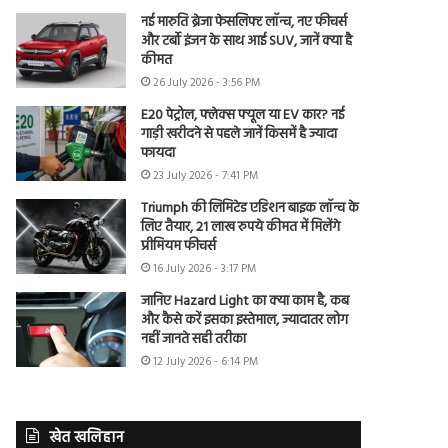
नई मारुति ब्रेजा फेसलिफ्ट लॉन्च, नए फीचर्स
और टर्बो इंजन के साथ आई SUV, जानें क्या है
कीमत
26 July 2026 - 3:56 PM
E20 पेट्रोल, फ्लेक्स फ्यूल या EV कार? नई
गाड़ी खरीदने से पहले जानें किसमें है ज्यादा
फायदा
23 July 2026 - 7:41 PM
Triumph की लिमिटेड एडिशन बाइक लॉन्च के
लिए तैयार, 21 लाख रुपये कीमत में मिलेंगे
प्रीमियम फीचर्स
16 July 2026 - 3:17 PM
जानिए Hazard Light का क्या काम है, कब
और कैसे करें इसका इस्तेमाल, ज्यादातर लोग
नहीं जानते सही तरीका
12 July 2026 - 6:14 PM
खेत खलिहान