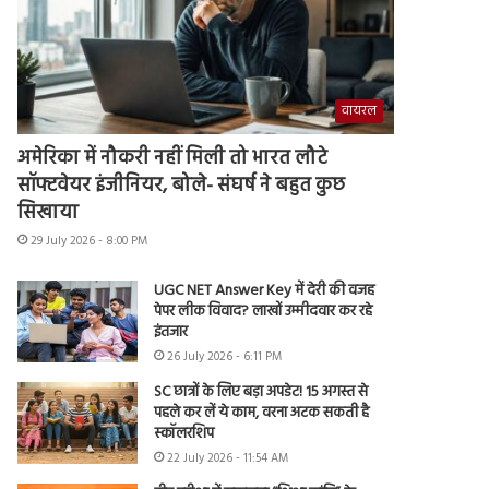
वायरल
अमेरिका में नौकरी नहीं मिली तो भारत लौटे
सॉफ्टवेयर इंजीनियर, बोले- संघर्ष ने बहुत कुछ
सिखाया
29 July 2026 - 8:00 PM
UGC NET Answer Key में देरी की वजह
पेपर लीक विवाद? लाखों उम्मीदवार कर रहे
इंतजार
26 July 2026 - 6:11 PM
SC छात्रों के लिए बड़ा अपडेट! 15 अगस्त से
पहले कर लें ये काम, वरना अटक सकती है
स्कॉलरशिप
22 July 2026 - 11:54 AM