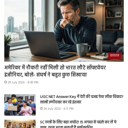
वायरल
अमेरिका में नौकरी नहीं मिली तो भारत लौटे सॉफ्टवेयर
इंजीनियर, बोले- संघर्ष ने बहुत कुछ सिखाया
29 July 2026 - 8:00 PM
UGC NET Answer Key में देरी की वजह पेपर लीक विवाद?
लाखों उम्मीदवार कर रहे इंतजार
26 July 2026 - 6:11 PM
SC छात्रों के लिए बड़ा अपडेट! 15 अगस्त से पहले कर लें ये
काम, वरना अटक सकती है स्कॉलरशिप