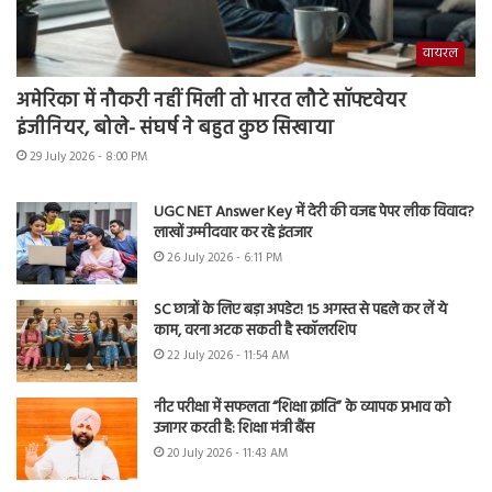
वायरल
अमेरिका में नौकरी नहीं मिली तो भारत लौटे सॉफ्टवेयर
इंजीनियर, बोले- संघर्ष ने बहुत कुछ सिखाया
29 July 2026 - 8:00 PM
UGC NET Answer Key में देरी की वजह पेपर लीक विवाद?
लाखों उम्मीदवार कर रहे इंतजार
26 July 2026 - 6:11 PM
SC छात्रों के लिए बड़ा अपडेट! 15 अगस्त से पहले कर लें ये
काम, वरना अटक सकती है स्कॉलरशिप
22 July 2026 - 11:54 AM
नीट परीक्षा में सफलता “शिक्षा क्रांति” के व्यापक प्रभाव को
उजागर करती है: शिक्षा मंत्री बैंस
20 July 2026 - 11:43 AM