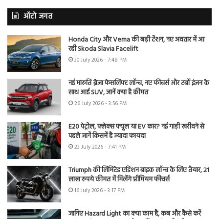
ऑटो जगत
Honda City और Verna की बढ़ी टेंशन, नए अवतार में आ
रही Skoda Slavia Facelift
30 July 2026 - 7:48 PM
नई मारुति ब्रेजा फेसलिफ्ट लॉन्च, नए फीचर्स और टर्बो इंजन के
साथ आई SUV, जानें क्या है कीमत
26 July 2026 - 3:56 PM
E20 पेट्रोल, फ्लेक्स फ्यूल या EV कार? नई गाड़ी खरीदने से
पहले जानें किसमें है ज्यादा फायदा
23 July 2026 - 7:41 PM
Triumph की लिमिटेड एडिशन बाइक लॉन्च के लिए तैयार, 21
लाख रुपये कीमत में मिलेंगे प्रीमियम फीचर्स
16 July 2026 - 3:17 PM
जानिए Hazard Light का क्या काम है, कब और कैसे करें