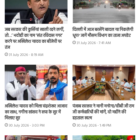
जब सरकार की कुर्सियां खाली रहने लगीं,
दिल्ली में आज बरसेंगे बादल या निकलेगी
तो…’ भदोही का नाम ‘संत रविदास नगर’
धूप? जानें मौसम विभाग का ताजा अपडेट
करने पर अखिलेश यादव का बीजेपी पर
31 July 2026 - 7:41 AM
तंज
31 July 2026 - 8:19 AM
अखिलेश यादव को मिला चंद्रशेखर आजाद
पंजाब सरकार ने मानी मनरेगा/वीबी जी राम
का साथ, नगीना सांसद ने सपा के सुर में
जी कर्मचारियों की मांगें, दो महीने की
मिलाए सुर
हड़ताल खत्म
30 July 2026 - 3:03 PM
30 July 2026 - 1:49 PM