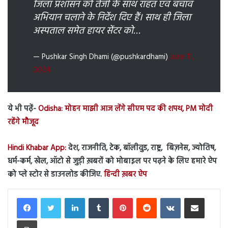
जिला प्रशासन को तेजी के साथ राहत एवं बचाव
अभियान चलाने के निर्देश दिए हैं। साथ ही जिला
अस्पताल समेत हायर सेंटर को…
— Pushkar Singh Dhami (@pushkardhami)
June 11,
2024
ये भी पढ़ें-
Odisha: मोहन माझी आज लेंगे सीएम पद की शपथ, PM मोदी
रहेंगे मौजूद
Hindi Khabar App:
देश, राजनीति, टेक, बॉलीवुड, राष्ट्र, बिज़नेस, ज्योतिष,
धर्म-कर्म, खेल, ऑटो से जुड़ी ख़बरों को मोबाइल पर पढ़ने के लिए हमारे ऐप
को प्ले स्टोर से डाउनलोड कीजिए.
हिन्दी ख़बर ऐप
LinkedIn
Tumblr
Pinterest
Reddit
VKontakte
Share via Email
Print