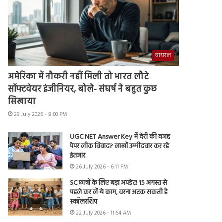
वायरल
अमेरिका में नौकरी नहीं मिली तो भारत लौटे
सॉफ्टवेयर इंजीनियर, बोले- संघर्ष ने बहुत कुछ
सिखाया
29 July 2026 - 8:00 PM
UGC NET Answer Key में देरी की वजह
पेपर लीक विवाद? लाखों उम्मीदवार कर रहे
इंतजार
26 July 2026 - 6:11 PM
SC छात्रों के लिए बड़ा अपडेट! 15 अगस्त से
पहले कर लें ये काम, वरना अटक सकती है
स्कॉलरशिप
22 July 2026 - 11:54 AM