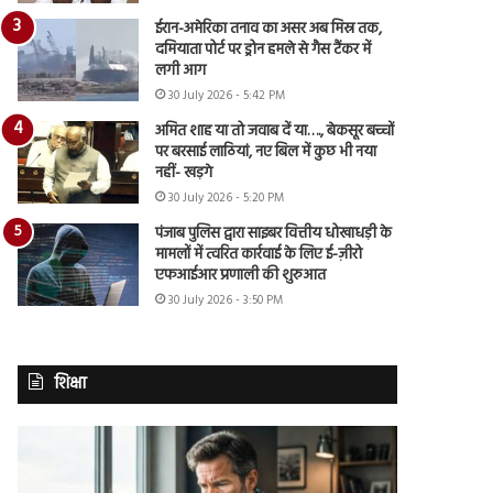
ईरान-अमेरिका तनाव का असर अब मिस्र तक,
दमियाता पोर्ट पर ड्रोन हमले से गैस टैंकर में
लगी आग
30 July 2026 - 5:42 PM
अमित शाह या तो जवाब दें या…., बेकसूर बच्चों
पर बरसाई लाठियां, नए बिल में कुछ भी नया
नहीं- खड़गे
30 July 2026 - 5:20 PM
पंजाब पुलिस द्वारा साइबर वित्तीय धोखाधड़ी के
मामलों में त्वरित कार्रवाई के लिए ई-ज़ीरो
एफआईआर प्रणाली की शुरुआत
30 July 2026 - 3:50 PM
शिक्षा