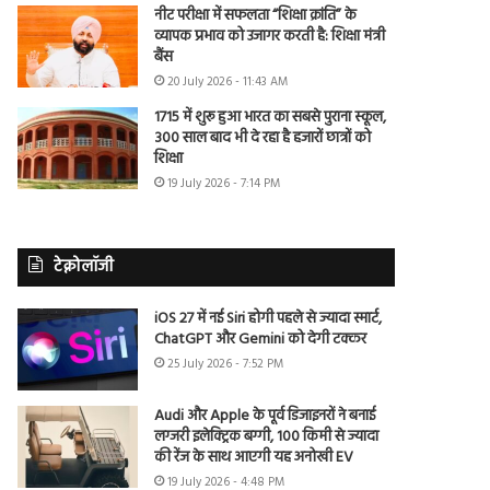
नीट परीक्षा में सफलता “शिक्षा क्रांति” के
व्यापक प्रभाव को उजागर करती है: शिक्षा मंत्री
बैंस
20 July 2026 - 11:43 AM
1715 में शुरू हुआ भारत का सबसे पुराना स्कूल,
300 साल बाद भी दे रहा है हजारों छात्रों को
शिक्षा
19 July 2026 - 7:14 PM
टेक्नोलॉजी
iOS 27 में नई Siri होगी पहले से ज्यादा स्मार्ट,
ChatGPT और Gemini को देगी टक्कर
25 July 2026 - 7:52 PM
Audi और Apple के पूर्व डिजाइनरों ने बनाई
लग्जरी इलेक्ट्रिक बग्गी, 100 किमी से ज्यादा
की रेंज के साथ आएगी यह अनोखी EV
19 July 2026 - 4:48 PM