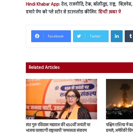
Hindi Khabar App:
देश, राजनीति, टेक, बॉलीवुड, राष्ट्र, बिज़ने
हमारे ऐप को प्ले स्टोर से डाउनलोड कीजिए.
हिन्दी ख़बर ऐ
Linked
Facebook
Twitter
Related Articles
संत गुरु रविदास महाराज की 650वीं जयंती पर
पश्चिम एशिया में बढ़
भाजपा चलाएगी राष्ट्रव्यापी ‘समरसता संकल्प
हमले, अमेरिकी विम