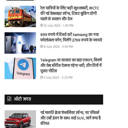
रेल यात्रियों के लिए बड़ी खुशखबरी, IRCTC
की नई वेबसाइट लॉन्च, टिकट बुकिंग होगी
पहले से आसान और तेज
16 July 2026 - 1:45 PM
999 रुपये में रिजर्व करें Samsung का नया
फोल्डेबल फोन, मिलेंगे 2799 रुपये के फायदे
8 July 2026 - 5:54 PM
Telegram पर सरकार का बड़ा एक्शन, फिल्में
और वेब सीरीज देखना पड़ेगा भारी, तीन दिनों में
दूसरा नोटिस
5 July 2026 - 2:25 PM
ऑटो जगत
नई मारुति ब्रेजा फेसलिफ्ट लॉन्च, नए फीचर्स
और टर्बो इंजन के साथ आई SUV, जानें क्या है
कीमत