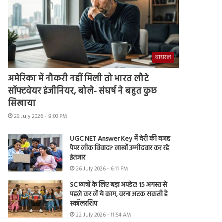
वायरल
अमेरिका में नौकरी नहीं मिली तो भारत लौटे
सॉफ्टवेयर इंजीनियर, बोले- संघर्ष ने बहुत कुछ
सिखाया
29 July 2026 - 8:00 PM
UGC NET Answer Key में देरी की वजह
पेपर लीक विवाद? लाखों उम्मीदवार कर रहे
इंतजार
26 July 2026 - 6:11 PM
SC छात्रों के लिए बड़ा अपडेट! 15 अगस्त से
पहले कर लें ये काम, वरना अटक सकती है
स्कॉलरशिप
22 July 2026 - 11:54 AM