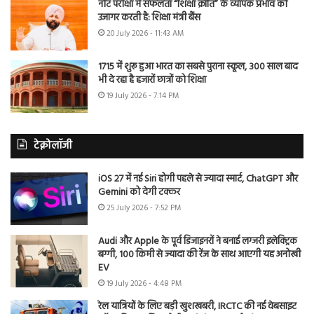
नीट परीक्षा में सफलता “शिक्षा क्रांति” के व्यापक प्रभाव को
उजागर करती है: शिक्षा मंत्री बैंस
20 July 2026 - 11:43 AM
1715 में शुरू हुआ भारत का सबसे पुराना स्कूल, 300 साल बाद
भी दे रहा है हजारों छात्रों को शिक्षा
19 July 2026 - 7:14 PM
टेक्नोलॉजी
iOS 27 में नई Siri होगी पहले से ज्यादा स्मार्ट, ChatGPT और
Gemini को देगी टक्कर
25 July 2026 - 7:52 PM
Audi और Apple के पूर्व डिजाइनरों ने बनाई लग्जरी इलेक्ट्रिक
बग्गी, 100 किमी से ज्यादा की रेंज के साथ आएगी यह अनोखी
EV
19 July 2026 - 4:48 PM
रेल यात्रियों के लिए बड़ी खुशखबरी, IRCTC की नई वेबसाइट