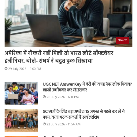
वायरल
अमेरिका में नौकरी नहीं मिली तो भारत लौटे सॉफ्टवेयर
इंजीनियर, बोले- संघर्ष ने बहुत कुछ सिखाया
29 July 2026 - 8:00 PM
UGC NET Answer Key में देरी की वजह पेपर लीक विवाद?
लाखों उम्मीदवार कर रहे इंतजार
26 July 2026 - 6:11 PM
SC छात्रों के लिए बड़ा अपडेट! 15 अगस्त से पहले कर लें ये
काम, वरना अटक सकती है स्कॉलरशिप
22 July 2026 - 11:54 AM