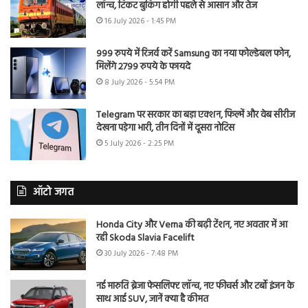
लॉन्च, टिकट बुकिंग होगी पहले से आसान और तेज
16 July 2026 - 1:45 PM
999 रुपये में रिजर्व करें Samsung का नया फोल्डेबल फोन,
मिलेंगे 2799 रुपये के फायदे
8 July 2026 - 5:54 PM
Telegram पर सरकार का बड़ा एक्शन, फिल्में और वेब सीरीज
देखना पड़ेगा भारी, तीन दिनों में दूसरा नोटिस
5 July 2026 - 2:25 PM
ऑटो जगत
Honda City और Verna की बढ़ी टेंशन, नए अवतार में आ
रही Skoda Slavia Facelift
30 July 2026 - 7:48 PM
नई मारुति ब्रेजा फेसलिफ्ट लॉन्च, नए फीचर्स और टर्बो इंजन के
साथ आई SUV, जानें क्या है कीमत