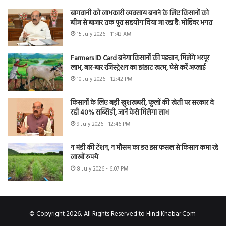
बागवानी को लाभकारी व्यवसाय बनाने के लिए किसानों को
बीज से बाजार तक पूरा सहयोग दिया जा रहा है: मोहिंदर भगत
15 July 2026 - 11:43 AM
Farmers ID Card बनेगा किसानों की पहचान, मिलेंगे भरपूर
लाभ, बार-बार रजिस्ट्रेशन का झंझट खत्म, ऐसे करें अप्लाई
10 July 2026 - 12:42 PM
किसानों के लिए बड़ी खुशखबरी, फूलों की खेती पर सरकार दे
रही 40% सब्सिडी, जानें कैसे मिलेगा लाभ
9 July 2026 - 12:46 PM
न मंडी की टेंशन, न मौसम का डर! इस फसल से किसान कमा रहे
लाखों रुपये
8 July 2026 - 6:07 PM
© Copyright 2026, All Rights Reserved to HindiKhabar.Com