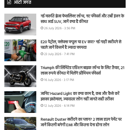
ऑटो जगत
नई मारुति ब्रेजा फेसलिफ्ट लॉन्च, नए फीचर्स और टर्बो इंजन के
साथ आई SUV, जानें क्या है कीमत
26 July 2026 - 3:56 PM
E20 पेट्रोल, फ्लेक्स फ्यूल या EV कार? नई गाड़ी खरीदने से
पहले जानें किसमें है ज्यादा फायदा
23 July 2026 - 7:41 PM
Triumph की लिमिटेड एडिशन बाइक लॉन्च के लिए तैयार, 21
लाख रुपये कीमत में मिलेंगे प्रीमियम फीचर्स
16 July 2026 - 3:17 PM
जानिए Hazard Light का क्या काम है, कब और कैसे करें
इसका इस्तेमाल, ज्यादातर लोग नहीं जानते सही तरीका
12 July 2026 - 6:14 PM
Renault Duster खरीदने का प्लान? 2 लाख डाउन पेमेंट पर
जानें कितनी बनेगी EMI और कितना देना होगा लोन