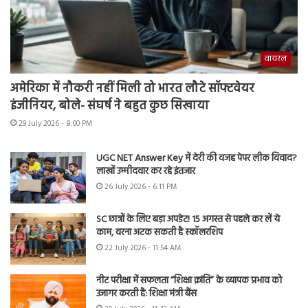
वायरल
अमेरिका में नौकरी नहीं मिली तो भारत लौटे सॉफ्टवेयर
इंजीनियर, बोले- संघर्ष ने बहुत कुछ सिखाया
29 July 2026 - 8:00 PM
UGC NET Answer Key में देरी की वजह पेपर लीक विवाद?
लाखों उम्मीदवार कर रहे इंतजार
26 July 2026 - 6:11 PM
SC छात्रों के लिए बड़ा अपडेट! 15 अगस्त से पहले कर लें ये
काम, वरना अटक सकती है स्कॉलरशिप
22 July 2026 - 11:54 AM
नीट परीक्षा में सफलता “शिक्षा क्रांति” के व्यापक प्रभाव को
उजागर करती है: शिक्षा मंत्री बैंस