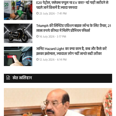
E20 पेट्रोल, फ्लेक्स फ्यूल या EV कार? नई गाड़ी खरीदने से
पहले जानें किसमें है ज्यादा फायदा
23 July 2026 - 7:41 PM
Triumph की लिमिटेड एडिशन बाइक लॉन्च के लिए तैयार, 21
लाख रुपये कीमत में मिलेंगे प्रीमियम फीचर्स
16 July 2026 - 3:17 PM
जानिए Hazard Light का क्या काम है, कब और कैसे करें
इसका इस्तेमाल, ज्यादातर लोग नहीं जानते सही तरीका
12 July 2026 - 6:14 PM
खेत खलिहान