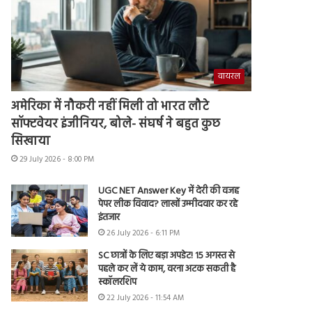
वायरल
अमेरिका में नौकरी नहीं मिली तो भारत लौटे
सॉफ्टवेयर इंजीनियर, बोले- संघर्ष ने बहुत कुछ
सिखाया
29 July 2026 - 8:00 PM
UGC NET Answer Key में देरी की वजह
पेपर लीक विवाद? लाखों उम्मीदवार कर रहे
इंतजार
26 July 2026 - 6:11 PM
SC छात्रों के लिए बड़ा अपडेट! 15 अगस्त से
पहले कर लें ये काम, वरना अटक सकती है
स्कॉलरशिप
22 July 2026 - 11:54 AM