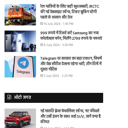
रेल यात्रियों के लिए बड़ी खुशखबरी, IRCTC
की नई वेबसाइट लॉन्च, टिकट बुकिंग होगी
पहले से आसान और तेज
16 July 2026 - 1:45 PM
999 रुपये में रिजर्व करें Samsung का नया
फोल्डेबल फोन, मिलेंगे 2799 रुपये के फायदे
8 July 2026 - 5:54 PM
Telegram पर सरकार का बड़ा एक्शन, फिल्में
और वेब सीरीज देखना पड़ेगा भारी, तीन दिनों में
दूसरा नोटिस
5 July 2026 - 2:25 PM
ऑटो जगत
नई मारुति ब्रेजा फेसलिफ्ट लॉन्च, नए फीचर्स
और टर्बो इंजन के साथ आई SUV, जानें क्या है
कीमत