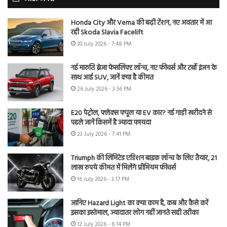
Honda City और Verna की बढ़ी टेंशन, नए अवतार में आ
रही Skoda Slavia Facelift
30 July 2026 - 7:48 PM
नई मारुति ब्रेजा फेसलिफ्ट लॉन्च, नए फीचर्स और टर्बो इंजन के
साथ आई SUV, जानें क्या है कीमत
26 July 2026 - 3:56 PM
E20 पेट्रोल, फ्लेक्स फ्यूल या EV कार? नई गाड़ी खरीदने से
पहले जानें किसमें है ज्यादा फायदा
23 July 2026 - 7:41 PM
Triumph की लिमिटेड एडिशन बाइक लॉन्च के लिए तैयार, 21
लाख रुपये कीमत में मिलेंगे प्रीमियम फीचर्स
16 July 2026 - 3:17 PM
जानिए Hazard Light का क्या काम है, कब और कैसे करें
इसका इस्तेमाल, ज्यादातर लोग नहीं जानते सही तरीका
12 July 2026 - 6:14 PM