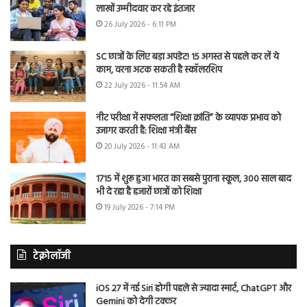
लाखों उम्मीदवार कर रहे इंतजार
26 July 2026 - 6:11 PM
SC छात्रों के लिए बड़ा अपडेट! 15 अगस्त से पहले कर लें ये
काम, वरना अटक सकती है स्कॉलरशिप
22 July 2026 - 11:54 AM
नीट परीक्षा में सफलता “शिक्षा क्रांति” के व्यापक प्रभाव को
उजागर करती है: शिक्षा मंत्री बैंस
20 July 2026 - 11:43 AM
1715 में शुरू हुआ भारत का सबसे पुराना स्कूल, 300 साल बाद
भी दे रहा है हजारों छात्रों को शिक्षा
19 July 2026 - 7:14 PM
टेक्नोलॉजी
iOS 27 में नई Siri होगी पहले से ज्यादा स्मार्ट, ChatGPT और
Gemini को देगी टक्कर