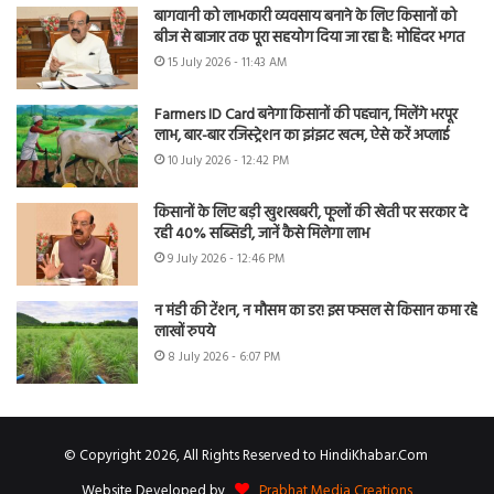
बागवानी को लाभकारी व्यवसाय बनाने के लिए किसानों को
बीज से बाजार तक पूरा सहयोग दिया जा रहा है: मोहिंदर भगत
15 July 2026 - 11:43 AM
Farmers ID Card बनेगा किसानों की पहचान, मिलेंगे भरपूर
लाभ, बार-बार रजिस्ट्रेशन का झंझट खत्म, ऐसे करें अप्लाई
10 July 2026 - 12:42 PM
किसानों के लिए बड़ी खुशखबरी, फूलों की खेती पर सरकार दे
रही 40% सब्सिडी, जानें कैसे मिलेगा लाभ
9 July 2026 - 12:46 PM
न मंडी की टेंशन, न मौसम का डर! इस फसल से किसान कमा रहे
लाखों रुपये
8 July 2026 - 6:07 PM
© Copyright 2026, All Rights Reserved to HindiKhabar.Com
Website Developed by
Prabhat Media Creations