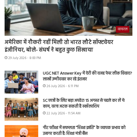
वायरल
अमेरिका में नौकरी नहीं मिली तो भारत लौटे सॉफ्टवेयर
इंजीनियर, बोले- संघर्ष ने बहुत कुछ सिखाया
29 July 2026 - 8:00 PM
UGC NET Answer Key में देरी की वजह पेपर लीक विवाद?
लाखों उम्मीदवार कर रहे इंतजार
26 July 2026 - 6:11 PM
SC छात्रों के लिए बड़ा अपडेट! 15 अगस्त से पहले कर लें ये
काम, वरना अटक सकती है स्कॉलरशिप
22 July 2026 - 11:54 AM
नीट परीक्षा में सफलता “शिक्षा क्रांति” के व्यापक प्रभाव को
उजागर करती है: शिक्षा मंत्री बैंस