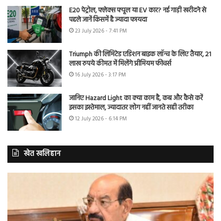
E20 पेट्रोल, फ्लेक्स फ्यूल या EV कार? नई गाड़ी खरीदने से
पहले जानें किसमें है ज्यादा फायदा
23 July 2026 - 7:41 PM
Triumph की लिमिटेड एडिशन बाइक लॉन्च के लिए तैयार, 21
लाख रुपये कीमत में मिलेंगे प्रीमियम फीचर्स
16 July 2026 - 3:17 PM
जानिए Hazard Light का क्या काम है, कब और कैसे करें
इसका इस्तेमाल, ज्यादातर लोग नहीं जानते सही तरीका
12 July 2026 - 6:14 PM
खेत खलिहान