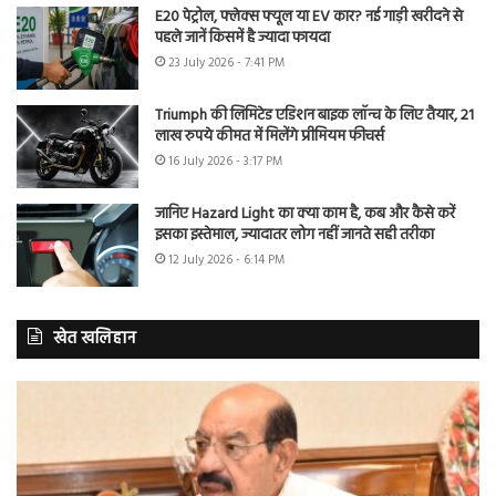
E20 पेट्रोल, फ्लेक्स फ्यूल या EV कार? नई गाड़ी खरीदने से
पहले जानें किसमें है ज्यादा फायदा
23 July 2026 - 7:41 PM
Triumph की लिमिटेड एडिशन बाइक लॉन्च के लिए तैयार, 21
लाख रुपये कीमत में मिलेंगे प्रीमियम फीचर्स
16 July 2026 - 3:17 PM
जानिए Hazard Light का क्या काम है, कब और कैसे करें
इसका इस्तेमाल, ज्यादातर लोग नहीं जानते सही तरीका
12 July 2026 - 6:14 PM
खेत खलिहान