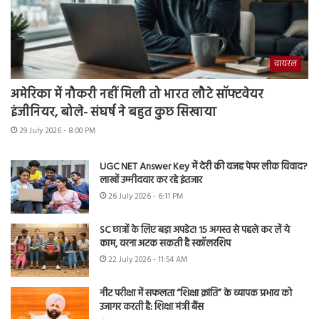
वायरल
अमेरिका में नौकरी नहीं मिली तो भारत लौटे सॉफ्टवेयर
इंजीनियर, बोले- संघर्ष ने बहुत कुछ सिखाया
29 July 2026 - 8:00 PM
UGC NET Answer Key में देरी की वजह पेपर लीक विवाद?
लाखों उम्मीदवार कर रहे इंतजार
26 July 2026 - 6:11 PM
SC छात्रों के लिए बड़ा अपडेट! 15 अगस्त से पहले कर लें ये
काम, वरना अटक सकती है स्कॉलरशिप
22 July 2026 - 11:54 AM
नीट परीक्षा में सफलता “शिक्षा क्रांति” के व्यापक प्रभाव को
उजागर करती है: शिक्षा मंत्री बैंस