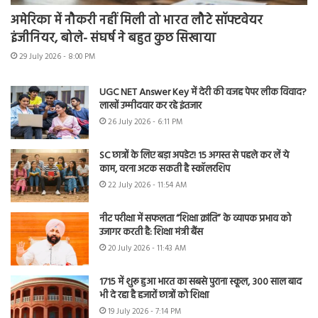
अमेरिका में नौकरी नहीं मिली तो भारत लौटे सॉफ्टवेयर
इंजीनियर, बोले- संघर्ष ने बहुत कुछ सिखाया
29 July 2026 - 8:00 PM
UGC NET Answer Key में देरी की वजह पेपर लीक विवाद?
लाखों उम्मीदवार कर रहे इंतजार
26 July 2026 - 6:11 PM
SC छात्रों के लिए बड़ा अपडेट! 15 अगस्त से पहले कर लें ये
काम, वरना अटक सकती है स्कॉलरशिप
22 July 2026 - 11:54 AM
नीट परीक्षा में सफलता “शिक्षा क्रांति” के व्यापक प्रभाव को
उजागर करती है: शिक्षा मंत्री बैंस
20 July 2026 - 11:43 AM
1715 में शुरू हुआ भारत का सबसे पुराना स्कूल, 300 साल बाद
भी दे रहा है हजारों छात्रों को शिक्षा
19 July 2026 - 7:14 PM