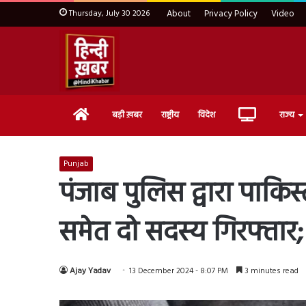
Thursday, July 30 2026
About
Privacy Policy
Video
Home
Live
बड़ी ख़बर
राष्ट्रीय
विदेश
राज्य
TV
Punjab
पंजाब पुलिस द्वारा पाकिस
समेत दो सदस्य गिरफ्तार; 
Ajay Yadav
13 December 2024 - 8:07 PM
3 minutes read