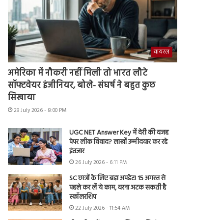
वायरल
अमेरिका में नौकरी नहीं मिली तो भारत लौटे
सॉफ्टवेयर इंजीनियर, बोले- संघर्ष ने बहुत कुछ
सिखाया
29 July 2026 - 8:00 PM
UGC NET Answer Key में देरी की वजह
पेपर लीक विवाद? लाखों उम्मीदवार कर रहे
इंतजार
26 July 2026 - 6:11 PM
SC छात्रों के लिए बड़ा अपडेट! 15 अगस्त से
पहले कर लें ये काम, वरना अटक सकती है
स्कॉलरशिप
22 July 2026 - 11:54 AM