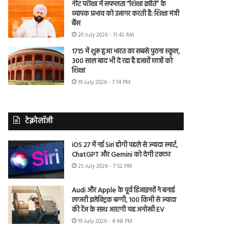
नीट परीक्षा में सफलता “शिक्षा क्रांति” के
व्यापक प्रभाव को उजागर करती है: शिक्षा मंत्री
बैंस
20 July 2026 - 11:43 AM
1715 में शुरू हुआ भारत का सबसे पुराना स्कूल,
300 साल बाद भी दे रहा है हजारों छात्रों को
शिक्षा
19 July 2026 - 7:14 PM
टेक्नोलॉजी
iOS 27 में नई Siri होगी पहले से ज्यादा स्मार्ट,
ChatGPT और Gemini को देगी टक्कर
25 July 2026 - 7:52 PM
Audi और Apple के पूर्व डिजाइनरों ने बनाई
लग्जरी इलेक्ट्रिक बग्गी, 100 किमी से ज्यादा
की रेंज के साथ आएगी यह अनोखी EV
19 July 2026 - 4:48 PM