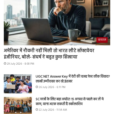
वायरल
अमेरिका में नौकरी नहीं मिली तो भारत लौटे सॉफ्टवेयर
इंजीनियर, बोले- संघर्ष ने बहुत कुछ सिखाया
29 July 2026 - 8:00 PM
UGC NET Answer Key में देरी की वजह पेपर लीक विवाद?
लाखों उम्मीदवार कर रहे इंतजार
26 July 2026 - 6:11 PM
SC छात्रों के लिए बड़ा अपडेट! 15 अगस्त से पहले कर लें ये
काम, वरना अटक सकती है स्कॉलरशिप
22 July 2026 - 11:54 AM